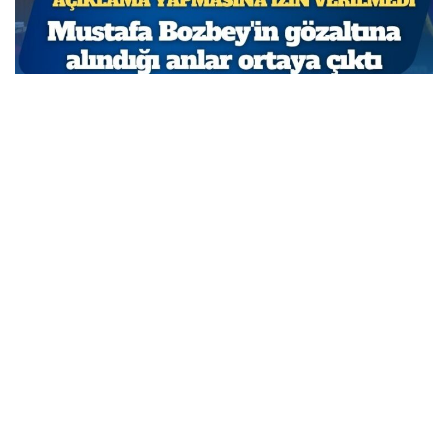
Açıklama yapmasına izin verilmedi: Mustafa
Bozbey’in gözaltına alındığı anlar ortaya çıktı
MARCH 31, 2026