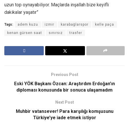
uzun top oynayabiliyor. Maçlarda inşallah bize keyifli
dakikalar yaşatır”
Tags:
adem kuzu
izmir
karabağlarspor
kelle paça
kenan gürsen saat
sınırsız
trasfer
Previous Post
Eski YÖK Başkanı Özcan: Araştırdım Erdoğan’ın
diploması konusunda bir sonuca ulaşamadım
Next Post
Muhbir vatansever! Para karşılığı komşusunu
Türkiye’ye iade etmek istiyor