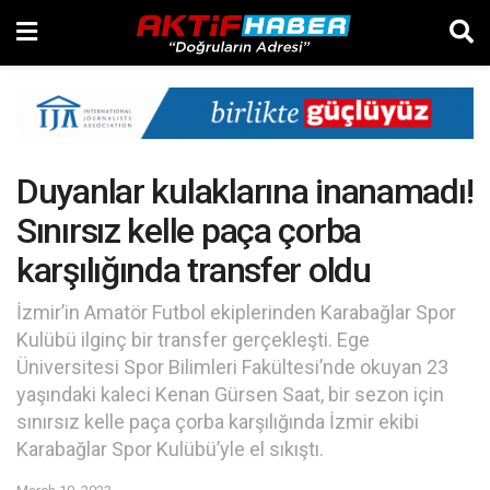
Duyanlar kulaklarına inanamadı!
Sınırsız kelle paça çorba
karşılığında transfer oldu
İzmir’in Amatör Futbol ekiplerinden Karabağlar Spor
Kulübü ilginç bir transfer gerçekleşti. Ege
Üniversitesi Spor Bilimleri Fakültesi’nde okuyan 23
yaşındaki kaleci Kenan Gürsen Saat, bir sezon için
sınırsız kelle paça çorba karşılığında İzmir ekibi
Karabağlar Spor Kulübü’yle el sıkıştı.