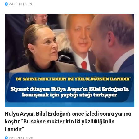
MARCH 31, 2026
Hülya Avşar, Bilal Erdoğan’ı önce izledi sonra yanına
koştu: “Bu sahne muktedirin iki yüzlülüğünün
ilanıdır”
MARCH 31, 2026