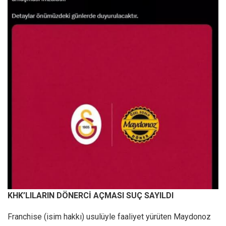
KHK’LILARIN DÖNERCİ AÇMASI SUÇ SAYILDI
Franchise (isim hakkı) usulüyle faaliyet yürüten Maydonoz