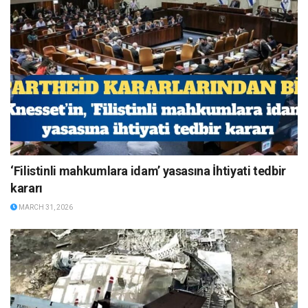
‘Filistinli mahkumlara idam’ yasasına İhtiyati tedbir
kararı
MARCH 31, 2026