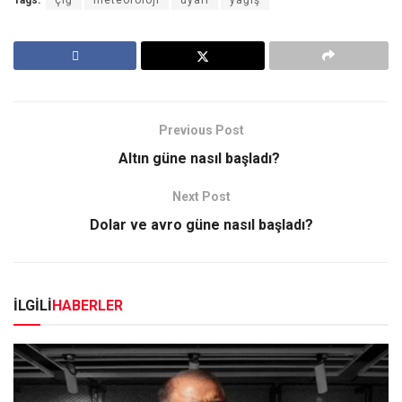
Tags:
çığ
meteoroloji
uyarı
yağış
Previous Post
Altın güne nasıl başladı?
Next Post
Dolar ve avro güne nasıl başladı?
İLGİLİ
HABERLER