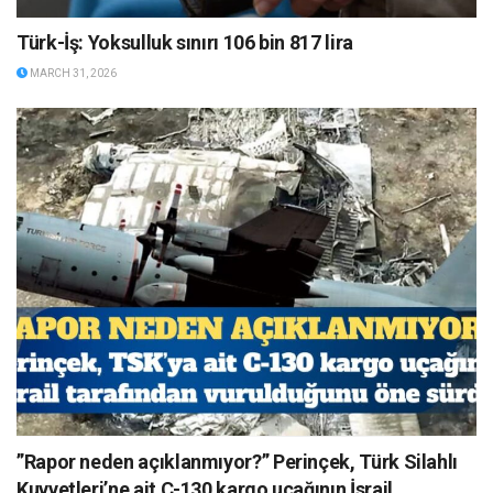
Türk-İş: Yoksulluk sınırı 106 bin 817 lira
MARCH 31, 2026
”Rapor neden açıklanmıyor?” Perinçek, Türk Silahlı
Kuvvetleri’ne ait C-130 kargo uçağının İsrail