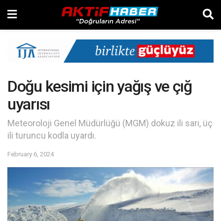
Doğu kesimi için yağış ve çığ
uyarısı
Meteoroloji Genel Müdürlüğü (MGM) dokuz ili sarı, üç
ili turuncu kodla uyardı.
February 6, 2024