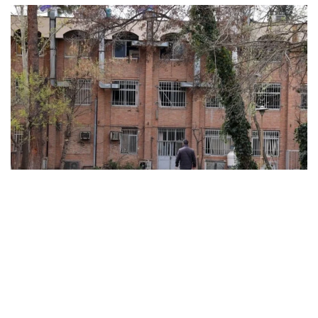
ABD ve İsrail’in başlattığı savaş üniversitelere sıçradı:
İran’da 21 kurum hasar gördü, Körfez’de uzaktan
eğitime geçildi
MARCH 31, 2026