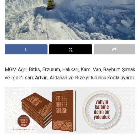
MGM Ağrı, Bitlis, Erzurum, Hakkari, Kars, Van, Bayburt, Şırnak
ve Iğdır’ı sarı; Artvin, Ardahan ve Rize’yi turuncu kodla uyardı.