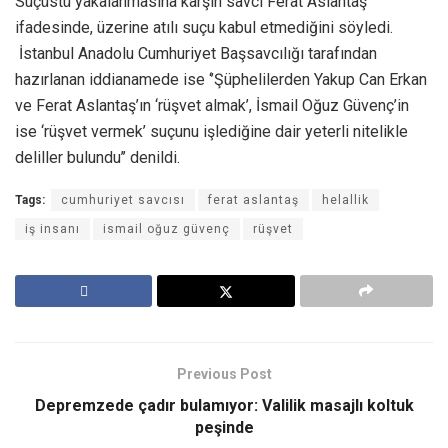
Suçüstü yakalanmasına karşın savcı Ferat Aslantaş
ifadesinde, üzerine atılı suçu kabul etmediğini söyledi.
İstanbul Anadolu Cumhuriyet Başsavcılığı tarafından
hazırlanan iddianamede ise ‘’Şüphelilerden Yakup Can Erkan
ve Ferat Aslantaş’ın ‘rüşvet almak’, İsmail Oğuz Güvenç’in
ise ‘rüşvet vermek’ suçunu işlediğine dair yeterli nitelikle
deliller bulundu’’ denildi.
Tags:
cumhuriyet savcısı
ferat aslantaş
helallik
iş insanı
ismail oğuz güvenç
rüşvet
Previous Post
Depremzede çadır bulamıyor: Valilik masajlı koltuk
peşinde