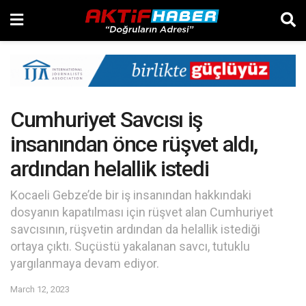
Cumhuriyet Savcısı iş
insanından önce rüşvet aldı,
ardından helallik istedi
Kocaeli Gebze’de bir iş insanından hakkındaki
dosyanın kapatılması için rüşvet alan Cumhuriyet
savcısının, rüşvetin ardından da helallik istediği
ortaya çıktı. Suçüstü yakalanan savcı, tutuklu
yargılanmaya devam ediyor.
March 12, 2023