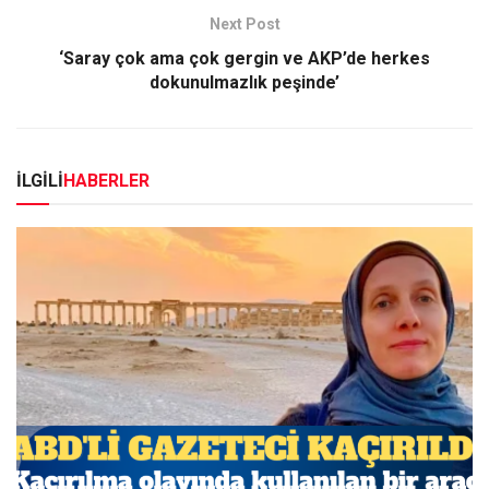
Next Post
‘Saray çok ama çok gergin ve AKP’de herkes
dokunulmazlık peşinde’
İLGİLİ
HABERLER