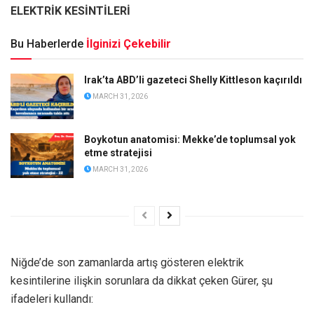
ELEKTRİK KESİNTİLER
İ
Bu Haberlerde
İlginizi Çekebilir
Irak’ta ABD’li gazeteci Shelly Kittleson kaçırıldı
MARCH 31, 2026
Boykotun anatomisi: Mekke’de toplumsal yok
etme stratejisi
MARCH 31, 2026
Niğde’de son zamanlarda artış gösteren elektrik
kesintilerine ilişkin sorunlara da dikkat çeken Gürer, şu
ifadeleri kullandı: