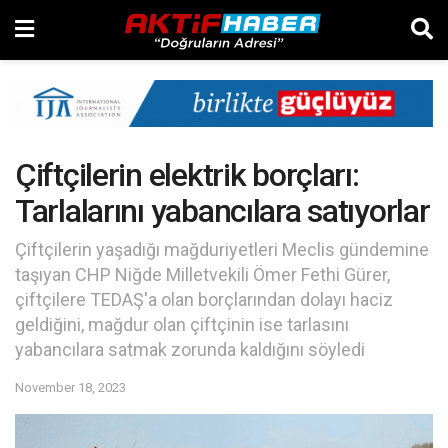
Çiftçilerin elektrik borçları:
Tarlalarını yabancılara satıyorlar
Çiftçilerin yaşadığı mağduriyetleri Meclis gündemine
taşıyan CHP Niğde Milletvekili Ömer Fethi Gürer,
çiftçilere TEDAŞ'a olan borçlarından dolayı haciz
geldiğini, mağdur olan çiftçinin ise tarlasını
yabancılara satmak zorunda kaldığını söyledi
November 18, 2023