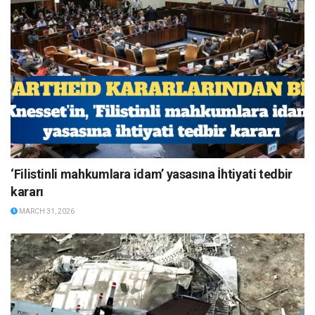
‘Filistinli mahkumlara idam’ yasasına İhtiyati tedbir
kararı
MARCH 31, 2026