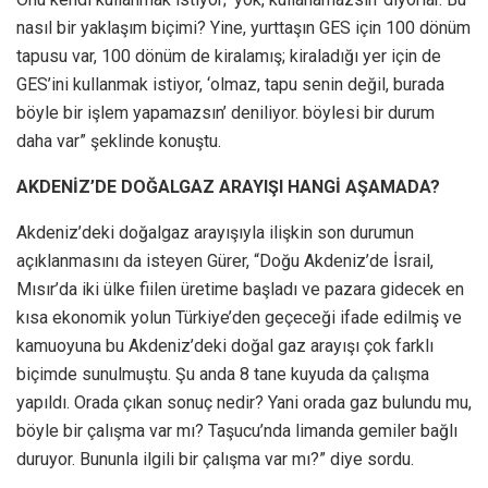
nasıl bir yaklaşım biçimi? Yine, yurttaşın GES için 100 dönüm
tapusu var, 100 dönüm de kiralamış; kiraladığı yer için de
GES’ini kullanmak istiyor, ‘olmaz, tapu senin değil, burada
böyle bir işlem yapamazsın’ deniliyor. böylesi bir durum
daha var” şeklinde konuştu.
AKDENİZ’DE DOĞALGAZ ARAYIŞI HANGİ AŞAMADA?
Akdeniz’deki doğalgaz arayışıyla ilişkin son durumun
açıklanmasını da isteyen Gürer, “Doğu Akdeniz’de İsrail,
Mısır’da iki ülke fiilen üretime başladı ve pazara gidecek en
kısa ekonomik yolun Türkiye’den geçeceği ifade edilmiş ve
kamuoyuna bu Akdeniz’deki doğal gaz arayışı çok farklı
biçimde sunulmuştu. Şu anda 8 tane kuyuda da çalışma
yapıldı. Orada çıkan sonuç nedir? Yani orada gaz bulundu mu,
böyle bir çalışma var mı? Taşucu’nda limanda gemiler bağlı
duruyor. Bununla ilgili bir çalışma var mı?” diye sordu.