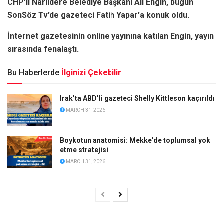
CHP’li Narlıdere Belediye Başkanı Ali Engin, bugün
SonSöz Tv’de gazeteci Fatih Yapar’a konuk oldu.
İnternet gazetesinin online yayınına katılan Engin, yayın
sırasında fenalaştı.
Bu Haberlerde
İlginizi Çekebilir
Irak’ta ABD’li gazeteci Shelly Kittleson kaçırıldı
MARCH 31, 2026
Boykotun anatomisi: Mekke’de toplumsal yok
etme stratejisi
MARCH 31, 2026