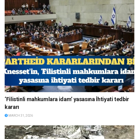
‘Filistinli mahkumlara idam’ yasasına İhtiyati tedbir
kararı
MARCH 31, 2026