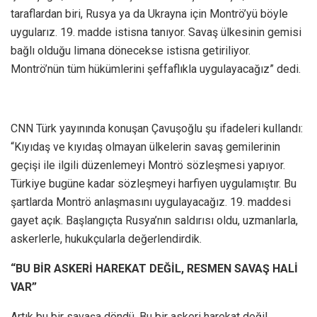
taraflardan biri, Rusya ya da Ukrayna için Montrö’yü böyle
uygularız. 19. madde istisna tanıyor. Savaş ülkesinin gemisi
bağlı olduğu limana dönecekse istisna getiriliyor.
Montrö’nün tüm hükümlerini şeffaflıkla uygulayacağız” dedi.
CNN Türk yayınında konuşan Çavuşoğlu şu ifadeleri kullandı:
“Kıyıdaş ve kıyıdaş olmayan ülkelerin savaş gemilerinin
geçişi ile ilgili düzenlemeyi Montrö sözleşmesi yapıyor.
Türkiye bugüne kadar sözleşmeyi harfiyen uygulamıştır. Bu
şartlarda Montrö anlaşmasını uygulayacağız. 19. maddesi
gayet açık. Başlangıçta Rusya’nın saldırısı oldu, uzmanlarla,
askerlerle, hukukçularla değerlendirdik.
“BU BİR ASKERİ HAREKAT DEĞİL, RESMEN SAVAŞ HALİ
VAR”
Artık bu bir savaşa döndü. Bu bir askeri harekat değil,