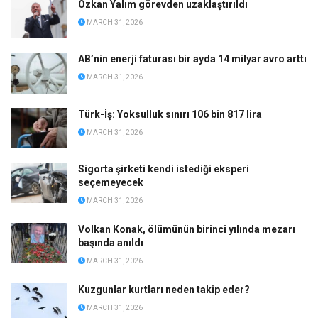
Eski TÜVTÜRK çalışanlarına 14 yıl hapis istemi
MARCH 30, 2026