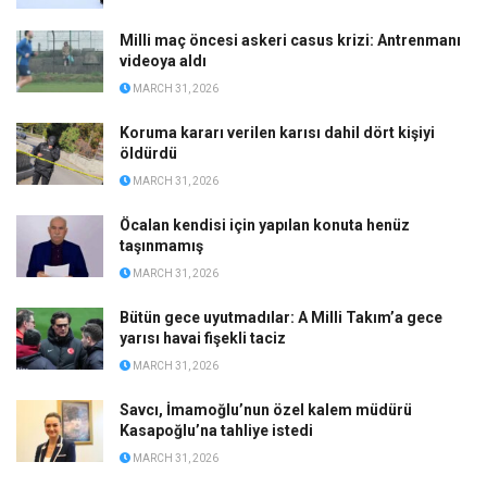
Gazeteci, yargı ve mafya el ele: Milyon dolarlar,
sahte haberler, yakalama tehditleri
MARCH 30, 2026