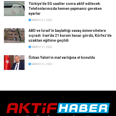
Ünlüler operasyonunda ağır ifşa: 2 milyon dolarlık
pazarlık, sahte haber, yakalama tehdidi iddiası
MARCH 30, 2026