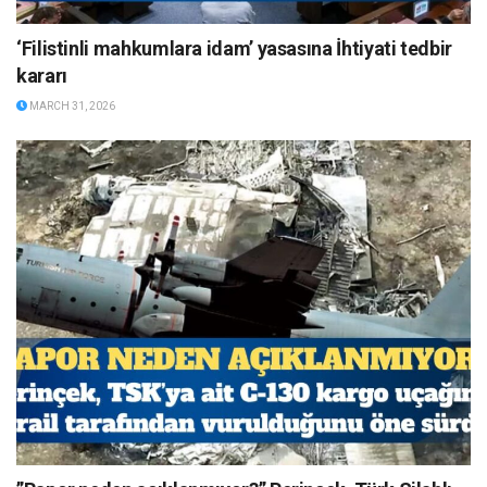
‘Filistinli mahkumlara idam’ yasasına İhtiyati tedbir
kararı
MARCH 31, 2026