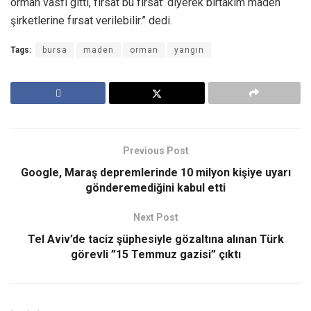
orman vasfı gitti, fırsat bu fırsat’ diyerek birtakım maden
şirketlerine fırsat verilebilir.” dedi.
Tags:
bursa
maden
orman
yangın
Previous Post
Google, Maraş depremlerinde 10 milyon kişiye uyarı
gönderemediğini kabul etti
Next Post
Tel Aviv’de taciz şüphesiyle gözaltına alınan Türk
görevli ”15 Temmuz gazisi” çıktı