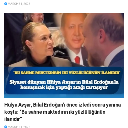
MARCH 31, 2026
Hülya Avşar, Bilal Erdoğan’ı önce izledi sonra yanına
koştu: “Bu sahne muktedirin iki yüzlülüğünün
ilanıdır”
MARCH 31, 2026