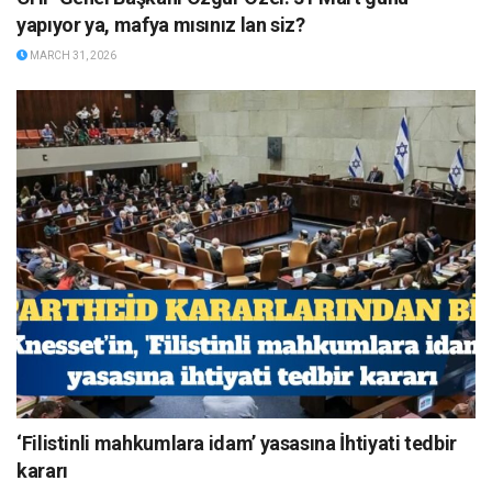
yapıyor ya, mafya mısınız lan siz?
MARCH 31, 2026
‘Filistinli mahkumlara idam’ yasasına İhtiyati tedbir
kararı