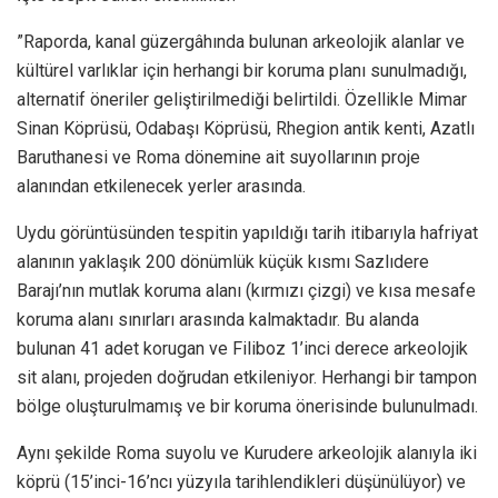
”Raporda, kanal güzergâhında bulunan arkeolojik alanlar ve
kültürel varlıklar için herhangi bir koruma planı sunulmadığı,
alternatif öneriler geliştirilmediği belirtildi. Özellikle Mimar
Sinan Köprüsü, Odabaşı Köprüsü, Rhegion antik kenti, Azatlı
Baruthanesi ve Roma dönemine ait suyollarının proje
alanından etkilenecek yerler arasında.
Uydu görüntüsünden tespitin yapıldığı tarih itibarıyla hafriyat
alanının yaklaşık 200 dönümlük küçük kısmı Sazlıdere
Barajı’nın mutlak koruma alanı (kırmızı çizgi) ve kısa mesafe
koruma alanı sınırları arasında kalmaktadır. Bu alanda
bulunan 41 adet korugan ve Filiboz 1’inci derece arkeolojik
sit alanı, projeden doğrudan etkileniyor. Herhangi bir tampon
bölge oluşturulmamış ve bir koruma önerisinde bulunulmadı.
Aynı şekilde Roma suyolu ve Kurudere arkeolojik alanıyla iki
köprü (15’inci-16’ncı yüzyıla tarihlendikleri düşünülüyor) ve