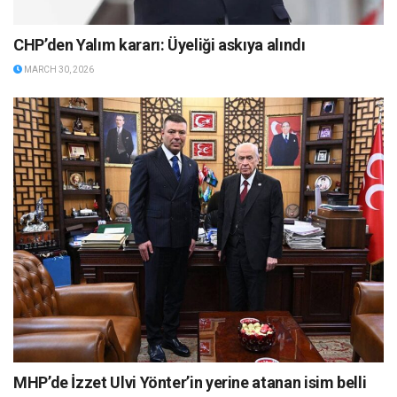
CHP’den Yalım kararı: Üyeliği askıya alındı
MARCH 30, 2026
MHP’de İzzet Ulvi Yönter’in yerine atanan isim belli