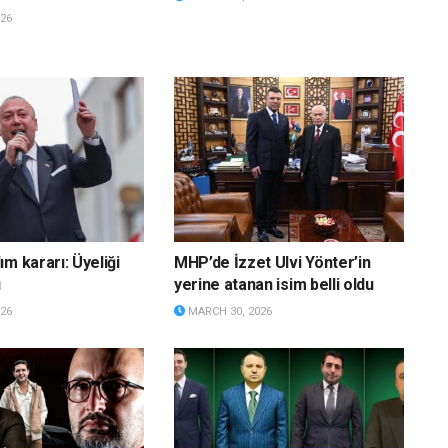
26
m kararı: Üyeliği
MHP’de İzzet Ulvi Yönter’in
ı
yerine atanan isim belli oldu
26
MARCH 30, 2026