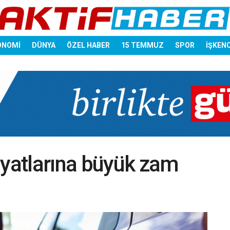
ONOMİ
DÜNYA
ÖZEL HABER
15 TEMMUZ
SPOR
İŞKEN
iyatlarına büyük zam