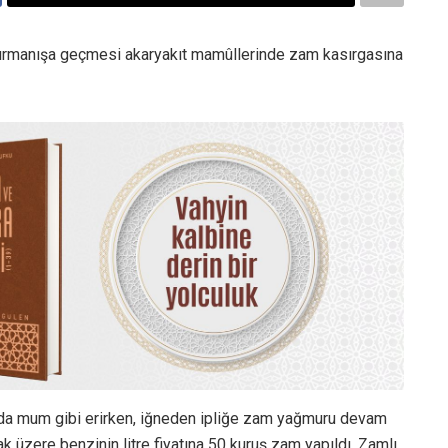
ın tırmanışa geçmesi akaryakıt mamûllerinde zam kasırgasına
ında mum gibi erirken, iğneden ipliğe zam yağmuru devam
k üzere benzinin litre fiyatına 50 kuruş zam yapıldı. Zamlı