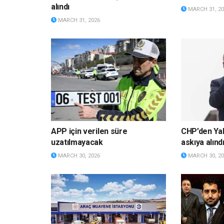
alındı
MARCH 31, 20
MARCH 31, 2026
APP için verilen süre
CHP’den Yalı
uzatılmayacak
askıya alınd
MARCH 30, 2026
MARCH 30, 20