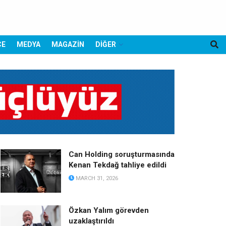
CE
MEDYA
MAGAZİN
DİĞER
Can Holding soruşturmasında
Kenan Tekdağ tahliye edildi
MARCH 31, 2026
Özkan Yalım görevden
uzaklaştırıldı