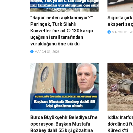
”Rapor neden açıklanmıyor?”
Sigorta şirk
Perinçek, Türk Silahlı
eksperi s
Kuvvetleri’ne ait C-130 kargo
MARCH 31, 20
uçağının İsrail tarafından
vurulduğunu öne sürdü
MARCH 31, 2026
Bursa Büyükşehir Belediyesi’ne
İddia: İran’
operasyon: Başkan Mustafa
dördüncü fü
Bozbey dahil 55 kişi gözaltına
Kürecik’ti