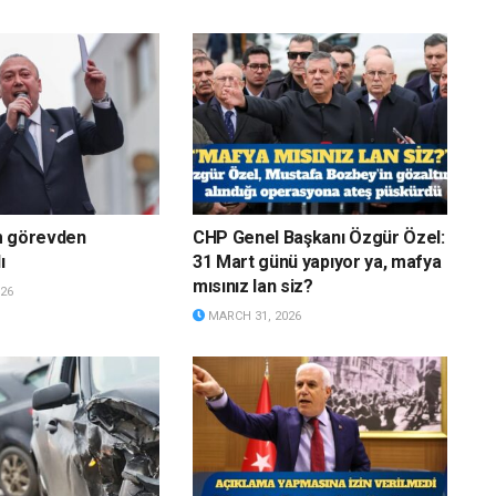
m görevden
CHP Genel Başkanı Özgür Özel:
ı
31 Mart günü yapıyor ya, mafya
mısınız lan siz?
26
MARCH 31, 2026