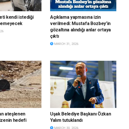
eti kendi istediği
Açıklama yapmasına izin
eçemeyecek
verilmedi: Mustafa Bozbey’in
gözaltına alındığı anlar ortaya
26
çıktı
MARCH 31, 2026
dan ateşlenen
Uşak Belediye Başkanı Özkan
zenin hedefi
Yalım tutuklandı
MARCH 30, 2026