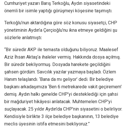
Cumhuriyet yazarı Barış Terkoğlu, Aydın siyasetindeki
önemli bir isimle yaptığı görüşmeyi köşesine taşımıştı.
Terkoğlu’nun aktardığına göre söz konusu siyasetçi, CHP
yönetiminin Aydın’a Çerçioğlu’nu ikna etmeye geldiğini şu
sözlerle anlatmıştı:
“Bir süredir AKP ile temasta olduğunu biliyoruz. Maalesef
Aziz İhsan Aktaş’a ihaleler vermiş. Hakkında dosya açılmış.
Bir süredir bekliyormuş. Dosyada harekete geçildiğini
şahsen gördüm. Savcılık yazılar yazmaya başladı. Özlem
Hanım telaşlandı. ‘Bana da mı geliyor’ dedi. Bir belediye
başkanı arkadaşımıza ‘Ben 6 metrekarede vakit geçiremem’
demiş. Aydın halkı genelde CHP’yi desteklediği için şahsi
bir mağduriyet hikâyesi anlatacak. Muhtemelen CHP’yi
suçlayacak. 25 yıldır Aydın’da CHP’nin siyasetini o belirliyor.
Kendisiyle birlikte 3 ilçe belediye başkanının, 13 belediye
meclis üyesinin istifa etmesini bekliyoruz.”