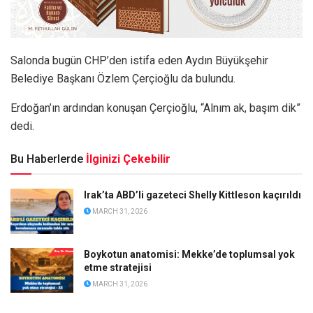
Salonda bugün CHP’den istifa eden Aydın Büyükşehir
Belediye Başkanı Özlem Çerçioğlu da bulundu.
Erdoğan’ın ardından konuşan Çerçioğlu, “Alnım ak, başım dik”
dedi.
Bu Haberlerde
İlginizi Çekebilir
Irak’ta ABD’li gazeteci Shelly Kittleson kaçırıldı
MARCH 31, 2026
Boykotun anatomisi: Mekke’de toplumsal yok
etme stratejisi
MARCH 31, 2026