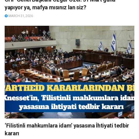
yapıyor ya, mafya mısınız lan siz?
MARCH 31, 2026
‘Filistinli mahkumlara idam’ yasasına İhtiyati tedbir
kararı