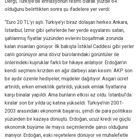
Dergi, Türkiye’de enflasyonun resmi olarak yüzde 64
olduğunu belirttikten sonra şu ifadelere yer verdi:
“Euro 20 TL’yi aştı. Türkiye’yi biraz dolaşan herkes Ankara,
İstanbul, İzmir gibi şehirlerde her yerde eşyalarını satan,
şahlanmış fiyatlar yüzünden evlerini boşaltmak zorunda
kalan insanları görüyor. İlk bakışta İstiklal Caddesi gibi yerler
canlı görünüyor ama döviz bürolarındaki görüntüler ile
önlerindeki kuyruklar farklı bir hikaye anlatıyor. Erdoğan’ın
kendi seçmeni krizden en ağır darbeyi alan kesim. AKP son
bir aydır özenle hediyeler, müjdeler dağıtıyor. Asgari ücret
artırıldı, erken emeklilik getirildi, yüksek emlak fiyatlarına
karşı binalar yapıldı. Ama bunların etkisi az oldu. İstanbul’da
kiralar son bir yılda üç katına yükseldi. Türkiye’nin 2001-
2003 arasındaki ekonomik başarısı, şimdi de para politikası
yüzünden bir kazaya dönüştü. Erdoğan, ucuz kredi ve güçlü
ekonomik büyüme ile mayıs seçimlerinde şansı olduğuna
inanıyor. Erdoğan, eski reçetelere dönüyor ve muhalefetle