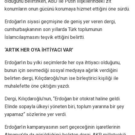
olduğunu belirtirken, ABD ile Putin ilişkilerindeki zıt
konumların onun gücünü korumaya hizmet ettiğini öne sürdü.
Erdoğan’ın siyasi geçmişine de geniş yer veren dergi,
cumhurbaşkanının son yıllarda Türk toplumunun
İslamcılaşmasını teşvik ettiğini belirtti.
‘ARTIK HER OYA İHTİYACI VAR’
Erdoğan’ın bu yılki seçimlerde her oya ihtiyacı olduğunu,
bunun için sevmediği sosyal medyaya ağırlık verdiğini
belirten dergi, Kılıçdaroğlu’nun ise birleştirici kişiliği ile
muhalefette öne çıktığını yazdı.
Dergi, Kılıçdaroğlu’nun, “Erdoğan bir otokrat haline geldi.
Elinde sopayla ülkeyi yöneten biri, toplum yararına bir şey
yapamaz“ sözlerine yer verdi.
Erdoğan’ın kampanyasının sert geçeceğinin işaretlerinin
Almanya’da da görüldüğünü belirten dergi, AKP milletvekili