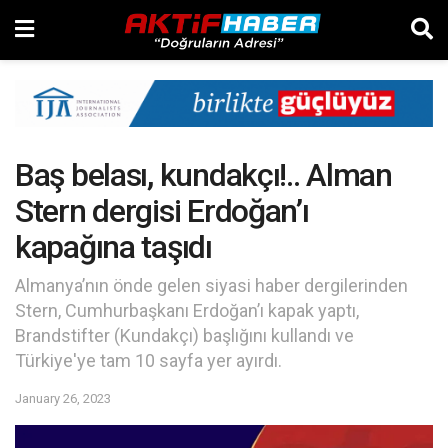
Baş belası, kundakçı!.. Alman
Stern dergisi Erdoğan’ı
kapağına taşıdı
Almanya’nın önde gelen siyasi haber dergilerinden
Stern, Cumhurbaşkanı Erdoğan’ı kapak yaptı,
Brandstifter (Kundakçı) başlığını kullandı ve
Türkiye'ye tam 10 sayfa yer ayırdı.
January 26, 2023