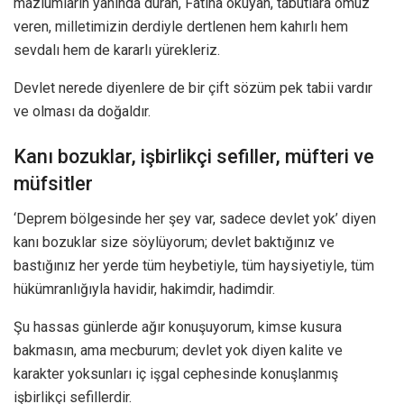
mazlumların yanında duran, Fatiha okuyan, tabutlara omuz
veren, milletimizin derdiyle dertlenen hem kahırlı hem
sevdalı hem de kararlı yürekleriz.
Devlet nerede diyenlere de bir çift sözüm pek tabii vardır
ve olması da doğaldır.
Kanı bozuklar, işbirlikçi sefiller, müfteri ve
müfsitler
‘Deprem bölgesinde her şey var, sadece devlet yok’ diyen
kanı bozuklar size söylüyorum; devlet baktığınız ve
bastığınız her yerde tüm heybetiyle, tüm haysiyetiyle, tüm
hükümranlığıyla havidir, hakimdir, hadimdir.
Şu hassas günlerde ağır konuşuyorum, kimse kusura
bakmasın, ama mecburum; devlet yok diyen kalite ve
karakter yoksunları iç işgal cephesinde konuşlanmış
işbirlikçi sefillerdir.