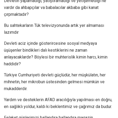
Devletin yapamadığı, yatıştıramadığı ve yetişemediği ne
vardır da ahbapçılar va babalacılar akbaba gibi kanat
çırpmaktadır?
Bu sahtekarların Tük televizyonunda artık yer almaması
lazımdır
Devleti aciz içinde gösterircesine sosyal medyaya
üşüşenler bindikleri dalı kestiklerini ne zaman
anlayacaklardır? Böylesi bir muhterislik kimin harcı, kimin
haddidir?
Türkiye Cumhuriyeti devleti güçlüdür, her müşkülatın, her
mihnetin, her mikrobun üstesinden gelmesi mümkün ve
mukadderdir.
Yardım ve desteklerin AFAD aracılığıyla yapılması en doğru,
en sağlıklı yoldur, kaldı ki beklentimiz ve çağrımız da budur.
Felaket günlerimizi ballandıra ballandıra magazin