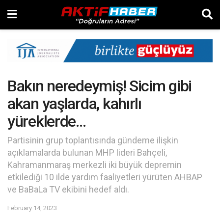
Bakın neredeymiş! Sicim gibi
akan yaşlarda, kahırlı
yüreklerde…
Partisinin grup toplantısında gündeme ilişkin
açıklamalarda bulunan MHP lideri Bahçeli,
Kahramanmaraş merkezli iki büyük depremin
etkilediği 10 ilde yardım faaliyetleri yürüten AHBAP
ve BaBaLa TV ekibini hedef aldı.
February 14, 2023