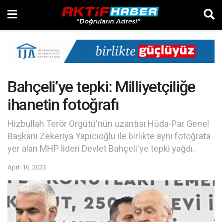
Bahçeli’ye tepki: Milliyetçiliğe
ihanetin fotoğrafı
Hizbullah Terör Örgütü‘nün uzantısı Hüda-Par Genel
Başkanı Zekeriya Yapıcıoğlu ile birlikte aynı fotoğrata
yer alan MHP lideri Devlet Bahçeli'ye tepki yağdı.
April 16, 2023