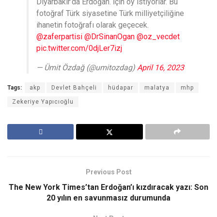
Diyarbakır’da Erdoğan. İçin oy istiyorlar. Bu
fotoğraf Türk siyasetine Türk milliyetçiliğine
ihanetin fotoğrafı olarak geçecek.
@zaferpartisi
⁩ ⁦
@DrSinanOgan
⁩ ⁦
@oz_vecdet
pic.twitter.com/0djLer7izj
— Ümit Özdağ (@umitozdag)
April 16, 2023
Tags:
akp
Devlet Bahçeli
hüdapar
malatya
mhp
Zekeriye Yapıcıoğlu
Previous Post
The New York Times’tan Erdoğan’ı kızdıracak yazı: Son
20 yılın en savunmasız durumunda