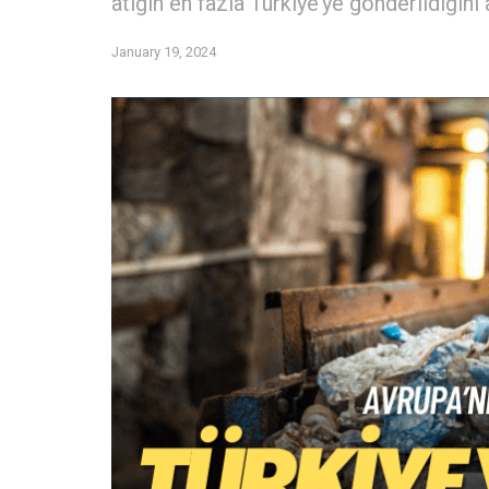
atığın en fazla Türkiye’ye gönderildiğini 
January 19, 2024