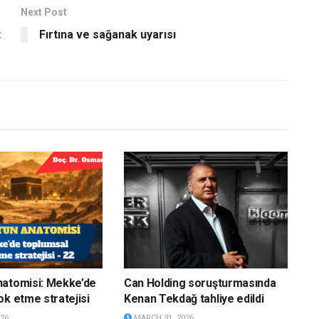
Next Post
t
Fırtına ve sağanak uyarısı
natomisi: Mekke’de
Can Holding soruşturmasında
ok etme stratejisi
Kenan Tekdağ tahliye edildi
26
MARCH 31, 2026