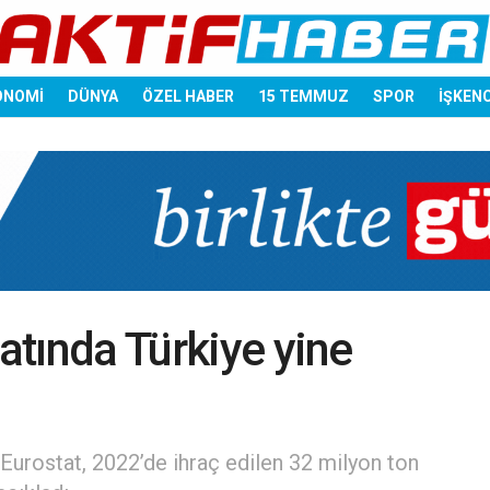
ONOMİ
DÜNYA
ÖZEL HABER
15 TEMMUZ
SPOR
İŞKEN
catında Türkiye yine
u Eurostat, 2022’de ihraç edilen 32 milyon ton