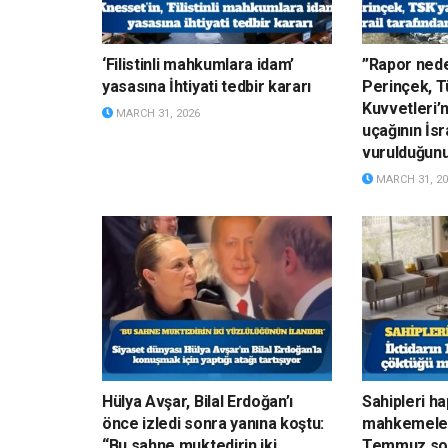
‘Filistinli mahkumlara idam’
”Rapor nede
yasasına İhtiyati tedbir kararı
Perinçek, Tü
Kuvvetleri’
MARCH 31, 2026
uçağının İsr
vurulduğun
MARCH 31, 20
Hülya Avşar, Bilal Erdoğan’ı
Sahipleri h
önce izledi sonra yanına koştu:
mahkemelerd
“Bu sahne muktedirin iki
Temmuz son