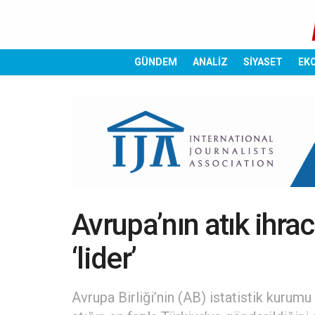
GÜNDEM
ANALİZ
SİYASET
EK
Avrupa’nın atık ihra
‘lider’
Avrupa Birliği’nin (AB) istatistik kurum