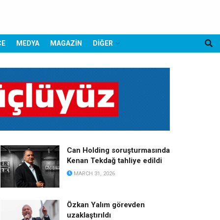
CE
MEDYA
MAGAZİN
DİĞER
Can Holding soruşturmasında
Kenan Tekdağ tahliye edildi
MARCH 31, 2026
Özkan Yalım görevden
uzaklaştırıldı