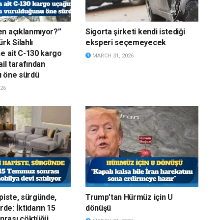
n açıklanmıyor?”
Sigorta şirketi kendi istediği
rk Silahlı
eksperi seçemeyecek
ne ait C-130 kargo
MARCH 31, 2026
ail tarafından
u öne sürdü
26
apiste, sürgünde,
Trump’tan Hürmüz için U
e: İktidarın 15
dönüşü
rası çöktüğü