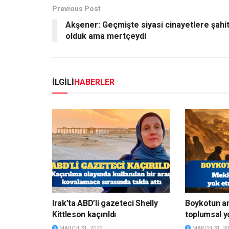
Previous Post
Akşener: Geçmişte siyasi cinayetlere şahi
olduk ama mertçeydi
İLGİLİ
HABERLER
Irak’ta ABD’li gazeteci Shelly
Boykotun a
Kittleson kaçırıldı
toplumsal y
MARCH 31, 2026
MARCH 31, 20