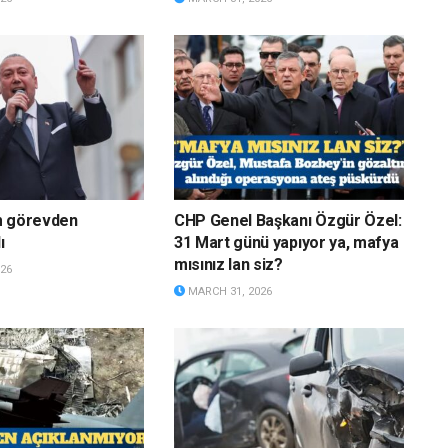
m görevden
CHP Genel Başkanı Özgür Özel:
ı
31 Mart günü yapıyor ya, mafya
mısınız lan siz?
26
MARCH 31, 2026