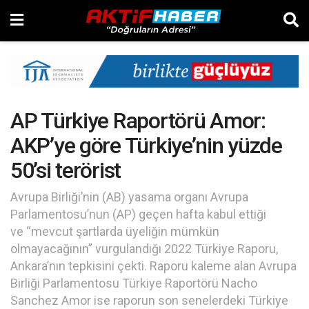
AP Türkiye Raportörü Amor:
AKP’ye göre Türkiye’nin yüzde
50’si terörist
Avrupa Birliği’nin (AB) yasama organı Avrupa
Parlamentosu’nun (AP) geçen hafta kabul ettiği
ve “mevcut şartlarda üyeliğin mümkün
olmayacağının” vurgulandığı 2022 Türkiye Raporu,
Ankara’nın tepkisini çekti. Raporu kaleme alan Avrupa
Birliği Parlamentosu Türkiye Raportörü Nacho
Sanchez Amor ise raporun son senelerdeki Türkiye