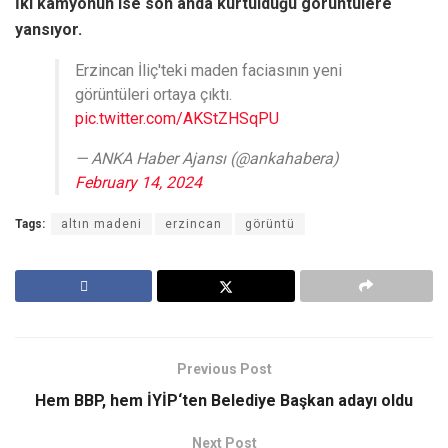
İki kamyonun ise son anda kurtulduğu görüntülere
yansıyor.
Erzincan İliç'teki maden faciasının yeni
görüntüleri ortaya çıktı.
pic.twitter.com/AKStZHSqPU
— ANKA Haber Ajansı (@ankahabera)
February 14, 2024
Tags:
altın madeni
erzincan
görüntü
Previous Post
Hem BBP, hem İYİP‘ten Belediye Başkan adayı oldu
Next Post