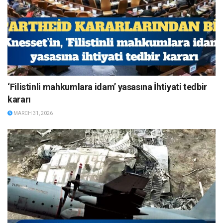
‘Filistinli mahkumlara idam’ yasasına İhtiyati tedbir
kararı
MARCH 31, 2026