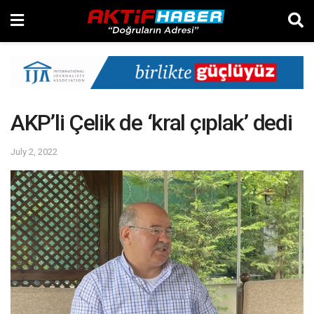
AKP’li Çelik de ‘kral çıplak’ dedi
July 2, 2022