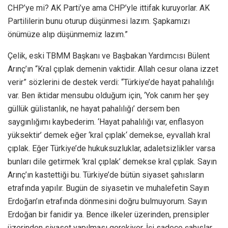
CHP’ye mi? AK Parti’ye ama CHP’yle ittifak kuruyorlar. AK
Partililerin bunu oturup düşünmesi lazım. Şapkamızı
önümüze alıp düşünmemiz lazım.”
Çelik, eski TBMM Başkanı ve Başbakan Yardımcısı Bülent
Arınç’ın “Kral çıplak demenin vaktidir. Allah cesur olana izzet
verir” sözlerini de destek verdi: “Türkiye’de hayat pahalılığı
var. Ben iktidar mensubu olduğum için, ‘Yok canım her şey
güllük gülistanlık, ne hayat pahalılığı’ dersem ben
saygınlığımı kaybederim. ‘Hayat pahalılığı var, enflasyon
yüksektir’ demek eğer ‘kral çıplak‘ demekse, eyvallah kral
çıplak. Eğer Türkiye’de hukuksuzluklar, adaletsizlikler varsa
bunları dile getirmek ‘kral çıplak’ demekse kral çıplak. Sayın
Arınç’ın kastettiği bu. Türkiye’de bütün siyaset şahısların
etrafında yapılır. Bugün de siyasetin ve muhalefetin Sayın
Erdoğan’ın etrafında dönmesini doğru bulmuyorum. Sayın
Erdoğan bir fanidir ya. Bence ilkeler üzerinden, prensipler
üzerinden siyaset yapılması gerekiyor. İşi sadece şahıslar