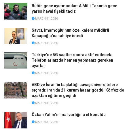
Bütün gece uyutmadılar: A Milli Takım’a gece
yarısı havai fişekli taciz
MARCH 31, 2026
Savcı, İmamoğlu’nun özel kalem müdürü
Kasapoğlu’na tahliye istedi
MARCH 31, 2026
Türkiye’de 5G saatler sonra aktif edilecek:
Telefonlarınızda hemen yapmanız gereken
ayarlar
MARCH 31, 2026
ABD ve İsrail’in başlattığı savaş üniversitelere
sıçradı: İran’da 21 kurum hasar gördü, Körfez’de
uzaktan eğitime geçildi
MARCH 31, 2026
Özkan Yalım’ın mal varlığına el konuldu
MARCH 31, 2026