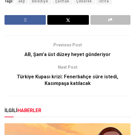
Tags:
akp
belediye
çalmak
Çekerek
istifa
Previous Post
AB, Şam’a üst düzey heyet gönderiyor
Next Post
Türkiye Kupası krizi: Fenerbahçe süre istedi,
Kasımpaşa katılacak
İLGİLİ
HABERLER