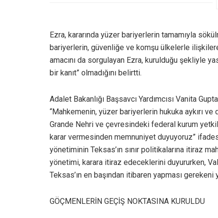
Ezra, kararında yüzer bariyerlerin tamamıyla sökü
bariyerlerin, güvenliğe ve komşu ülkelerle ilişkile
amacını da sorgulayan Ezra, kurulduğu şekliyle yasa
bir kanıt” olmadığını belirtti.
Adalet Bakanlığı Başsavcı Yardımcısı Vanita Gupta d
“Mahkemenin, yüzer bariyerlerin hukuka aykırı ve d
Grande Nehri ve çevresindeki federal kurum yetkili
karar vermesinden memnuniyet duyuyoruz” ifadesini 
yönetiminin Teksas’ın sınır politikalarına itiraz m
yönetimi, karara itiraz edeceklerini duyururken, V
Teksas’ın en başından itibaren yapması gerekeni ya
GÖÇMENLERİN GEÇİŞ NOKTASINA KURULDU