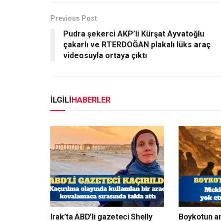
Previous Post
Pudra şekerci AKP’li Kürşat Ayvatoğlu
çakarlı ve RTERDOĞAN plakalı lüks araç
videosuyla ortaya çıktı
İLGİLİ
HABERLER
Irak’ta ABD’li gazeteci Shelly
Boykotun a