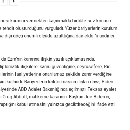
lmesi kararını vermekten kaçınmakla birlikte söz konusu
re tehdit oluşturduğunu vurguladı. Yüzer bariyerlerin kurulum
 dışı göçü önemli ölçüde azalttığına dair elde “inandırıcı
a Ezra’nın kararına ilişkin yazılı açıklamasında,
iplomatik ilişkilere, kamu güvenliğine, seyrüsefere, Rio
lerinin faaliyetlerine onarılamaz şekilde zarar verdiğine
kullandı. Bariyerlerin kaldırılmasına ilişkin dava, Biden
ahiyetinde ABD Adalet Bakanlığınca açılmıştı. Teksas eyalet
ali Greg Abbott, mahkeme kararının, Başkan Joe Biden’ın,
ptığını kabul etmesini yalnızca geciktireceğini ifade etti.