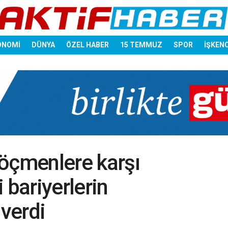
ONOMİ
DÜNYA
ÖZEL HABER
15 TEMMUZ
SPOR
İŞKEN
çmenlere karşı
i bariyerlerin
 verdi