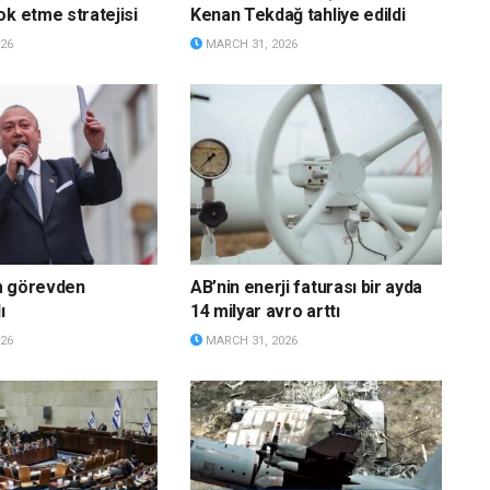
ok etme stratejisi
Kenan Tekdağ tahliye edildi
26
MARCH 31, 2026
m görevden
AB’nin enerji faturası bir ayda
ı
14 milyar avro arttı
26
MARCH 31, 2026