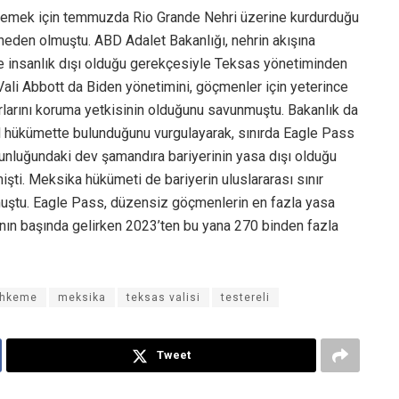
llemek için temmuzda Rio Grande Nehri üzerine kurdurduğu
 neden olmuştu. ABD Adalet Bakanlığı, nehrin akışına
 ve insanlık dışı olduğu gerekçesiyle Teksas yönetiminden
 Vali Abbott da Biden yönetimini, göçmenler için yeterince
rlarını koruma yetkisinin olduğunu savunmuştu. Bakanlık da
al hükümette bulunduğunu vurgulayarak, sınırda Eagle Pass
unluğundaki dev şamandıra bariyerinin yasa dışı olduğu
i. Meksika hükümeti de bariyerin uluslararası sınır
nmuştu. Eagle Pass, düzensiz göçmenlerin en fazla yasa
arının başında gelirken 2023’ten bu yana 270 binden fazla
hkeme
meksika
teksas valisi
testereli
Tweet