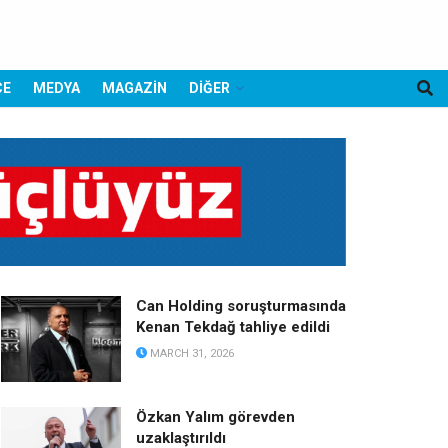
CE
MEDYA
MAGAZİN
DİĞER
Can Holding soruşturmasında
Kenan Tekdağ tahliye edildi
MARCH 31, 2026
Özkan Yalım görevden
uzaklaştırıldı