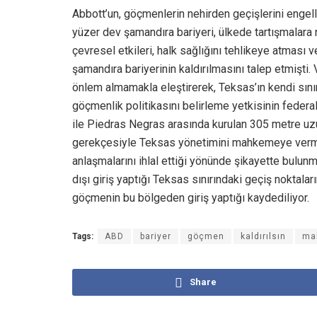
Abbott’un, göçmenlerin nehirden geçişlerini enge
yüzer dev şamandıra bariyeri, ülkede tartışmalara
çevresel etkileri, halk sağlığını tehlikeye atması
şamandıra bariyerinin kaldırılmasını talep etmişti.
önlem almamakla eleştirerek, Teksas’ın kendi sını
göçmenlik politikasını belirleme yetkisinin feder
ile Piedras Negras arasında kurulan 305 metre uz
gerekçesiyle Teksas yönetimini mahkemeye vermişt
anlaşmalarını ihlal ettiği yönünde şikayette bulu
dışı giriş yaptığı Teksas sınırındaki geçiş noktal
göçmenin bu bölgeden giriş yaptığı kaydediliyor.
Tags:
ABD
bariyer
göçmen
kaldırılsın
ma
Share