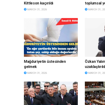
Kittleson kaçırıldı
toplumsal y
MARCH 31, 2026
MARCH 31, 20
Mağduriyetin üstesinden
Özkan Yalı
gelmek
uzaklaştırıld
MARCH 31, 2026
MARCH 31, 20