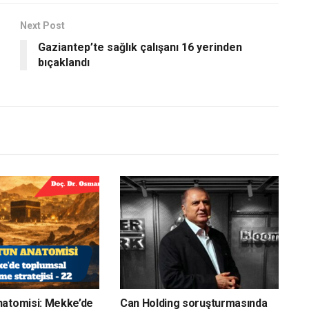
Next Post
Gaziantep’te sağlık çalışanı 16 yerinden
bıçaklandı
natomisi: Mekke’de
Can Holding soruşturmasında