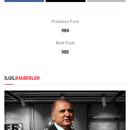
Previous Post
984
Next Post
985
İLGİLİ
HABERLER