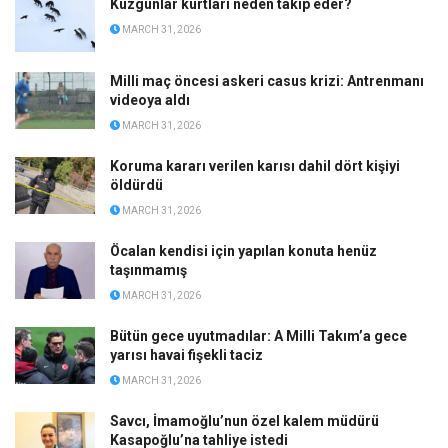
Kuzgunlar kurtları neden takip eder?
MARCH 31, 2026
Milli maç öncesi askeri casus krizi: Antrenmanı
videoya aldı
MARCH 31, 2026
Koruma kararı verilen karısı dahil dört kişiyi
öldürdü
MARCH 31, 2026
Öcalan kendisi için yapılan konuta henüz
taşınmamış
MARCH 31, 2026
Bütün gece uyutmadılar: A Milli Takım’a gece
yarısı havai fişekli taciz
MARCH 31, 2026
Savcı, İmamoğlu’nun özel kalem müdürü
Kasapoğlu’na tahliye istedi