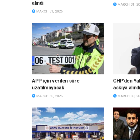
alındı
MARCH 31, 20
MARCH 31, 2026
APP için verilen süre
CHP’den Yalı
uzatılmayacak
askıya alınd
MARCH 30, 2026
MARCH 30, 20