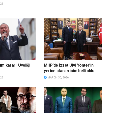
26
m kararı: Üyeliği
MHP’de İzzet Ulvi Yönter’in
ı
yerine atanan isim belli oldu
26
MARCH 30, 2026