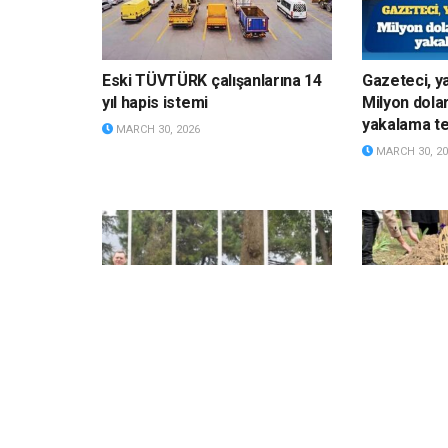
Eski TÜVTÜRK çalışanlarına 14
Gazeteci, ya
yıl hapis istemi
Milyon dolar
yakalama te
MARCH 30, 2026
MARCH 30, 20
CHP’den iktidara çağrı:
Beraat eden
Beykoz’da kurulacak NATO
mesleğine
komutanlığı hakkında
kanserden v