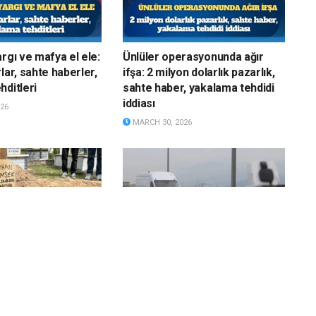
rgı ve mafya el ele:
Ünlüler operasyonunda ağır
lar, sahte haberler,
ifşa: 2 milyon dolarlık pazarlık,
hditleri
sahte haber, yakalama tehdidi
iddiası
26
MARCH 30, 2026
 KHK’lı öğretmen,
Gizli radar dönemi bitti:
 dönemeden
Haritada yerleri tek tek
efat etti
gösterildi