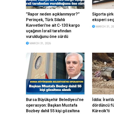
”Rapor neden açıklanmıyor?”
Sigorta şirk
Perinçek, Türk Silahlı
eksperi s
Kuvvetleri’ne ait C-130 kargo
MARCH 31, 20
uçağının İsrail tarafından
vurulduğunu öne sürdü
MARCH 31, 2026
Bursa Büyükşehir Belediyesi’ne
İddia: İran’
operasyon: Başkan Mustafa
dördüncü fü
Bozbey dahil 55 kişi gözaltına
Kürecik’ti