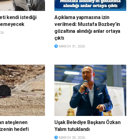
eti kendi istediği
Açıklama yapmasına izin
eçemeyecek
verilmedi: Mustafa Bozbey’in
gözaltına alındığı anlar ortaya
26
çıktı
MARCH 31, 2026
dan ateşlenen
Uşak Belediye Başkanı Özkan
zenin hedefi
Yalım tutuklandı
MARCH 30, 2026