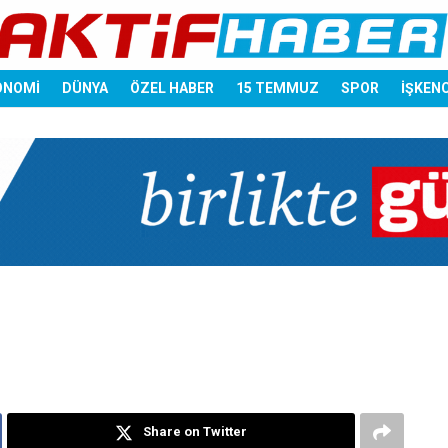
ONOMİ
DÜNYA
ÖZEL HABER
15 TEMMUZ
SPOR
İŞKEN
Share on Twitter