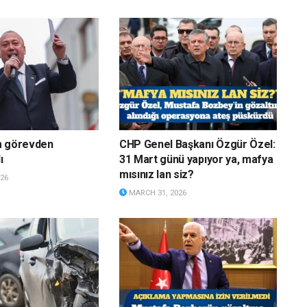
m görevden
CHP Genel Başkanı Özgür Özel:
ı
31 Mart günü yapıyor ya, mafya
mısınız lan siz?
26
MARCH 31, 2026