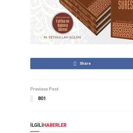
Share
Previous Post
801
İLGİLİ
HABERLER