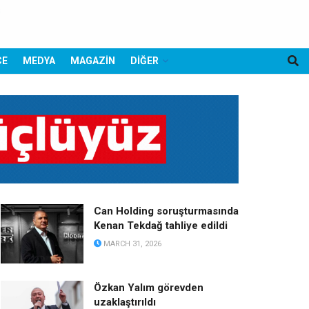
CE
MEDYA
MAGAZİN
DİĞER
Can Holding soruşturmasında
Kenan Tekdağ tahliye edildi
MARCH 31, 2026
Özkan Yalım görevden
uzaklaştırıldı