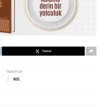
Tweet
Next Post
802