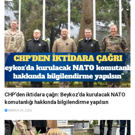
CHP’den iktidara çağrı: Beykoz’da kurulacak NATO
komutanlığı hakkında bilgilendirme yapılsın
MARCH 29, 2026