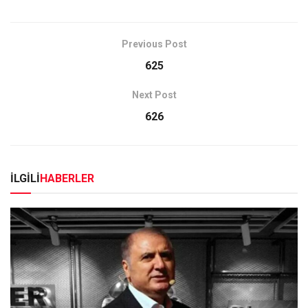
Previous Post
625
Next Post
626
İLGİLİ
HABERLER