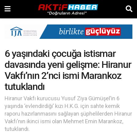
6 yaşındaki çocuğa istismar
davasında yeni gelişme: Hiranur
Vakfı’nın 2’nci ismi Marankoz
tutuklandı
Hiranur Vakfı kurucusu Yusuf Ziya Gümüşel’in 6
yaşında ‘evlendirdiği’ kızı H.K.G. için sahte kemik
raporu hazırlanmasını sağlayan şüphelilerden Hiranur
Vakfı'nın ikinci ismi olan Mehmet Emin Marankoz,
tutuklandı.