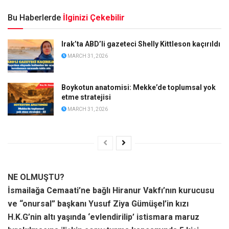
Bu Haberlerde
İlginizi Çekebilir
Irak’ta ABD’li gazeteci Shelly Kittleson kaçırıldı
MARCH 31, 2026
Boykotun anatomisi: Mekke’de toplumsal yok
etme stratejisi
MARCH 31, 2026
NE OLMUŞTU?
İsmailağa Cemaati’ne bağlı Hiranur Vakfı’nın kurucusu
ve “onursal” başkanı Yusuf Ziya Gümüşel’in kızı
H.K.G’nin altı yaşında ‘evlendirilip’ istismara maruz