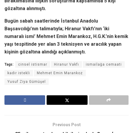
bırakılmasına ilişkin soruşturma kapsamında 5 kişi
gözaltına alınmıştı.
Bugün sabah saatlerinde İstanbul Anadolu
Başsavcılığı’nın talimatıyla; Hiranur Vakfı’nın ‘iki
numaralı ismi’ Mehmet Emin Marankoz, H.G.K.’nin kemik
yaşı tespitinde yer alan 3 teknisyen ve aracılık yapan
kişinin gözaltına alındığı açıklanmıştı.
Tags:
cinsel istismar
Hiranur Vakfı
ismailağa cemaati
kadir istekli
Mehmet Emin Marankoz
Yusuf Ziya Gümüşel
Previous Post