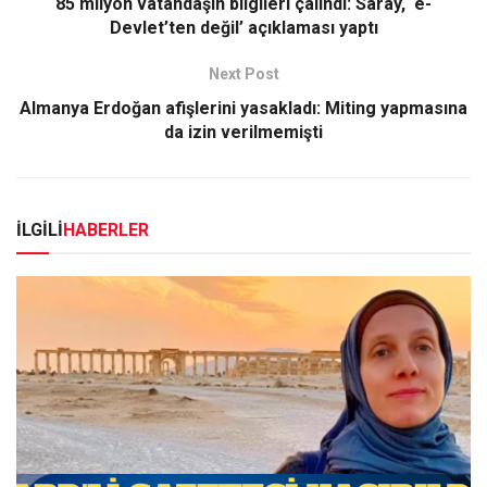
85 milyon vatandaşın bilgileri çalındı: Saray, ‘e-
Devlet’ten değil’ açıklaması yaptı
Next Post
Almanya Erdoğan afişlerini yasakladı: Miting yapmasına
da izin verilmemişti
İLGİLİ
HABERLER