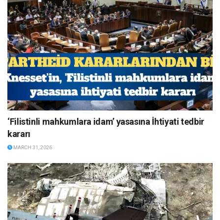
‘Filistinli mahkumlara idam’ yasasına İhtiyati tedbir
kararı
MARCH 31, 2026