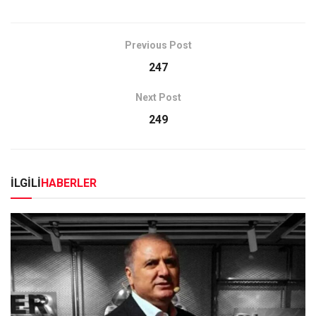
Previous Post
247
Next Post
249
İLGİLİ
HABERLER