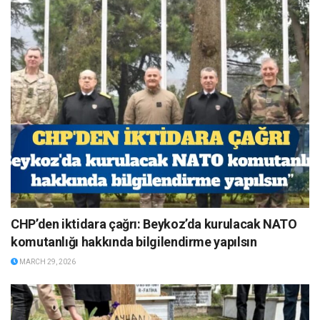
CHP’den iktidara çağrı: Beykoz’da kurulacak NATO
komutanlığı hakkında bilgilendirme yapılsın
MARCH 29, 2026