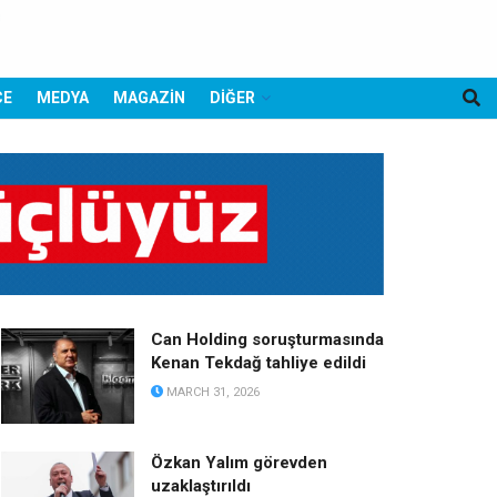
CE
MEDYA
MAGAZİN
DİĞER
Can Holding soruşturmasında
Kenan Tekdağ tahliye edildi
MARCH 31, 2026
Özkan Yalım görevden
uzaklaştırıldı