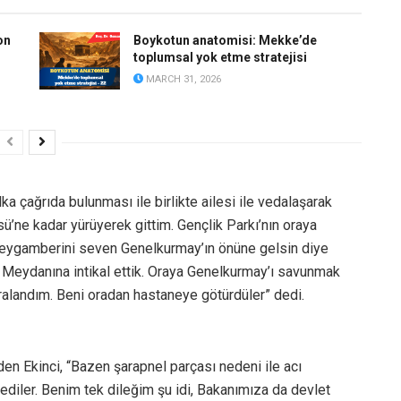
on
Boykotun anatomisi: Mekke’de
toplumsal yok etme stratejisi
MARCH 31, 2026
 çağrıda bulunması ile birlikte ailesi ile vedalaşarak
sü’ne kadar yürüyerek gittim. Gençlik Parkı’nın oraya
ı peygamberini seven Genelkurmay’ın önüne gelsin diye
 Meydanına intikal ettik. Oraya Genelkurmay’ı savunmak
yaralandım. Beni oradan hastaneye götürdüler” dedi.
en Ekinci, “Bazen şarapnel parçası nedeni ile acı
ediler. Benim tek dileğim şu idi, Bakanımıza da devlet