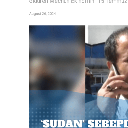
öldüren Mecnun Ekinci’nin “15 Temmuz G
August 26, 2024