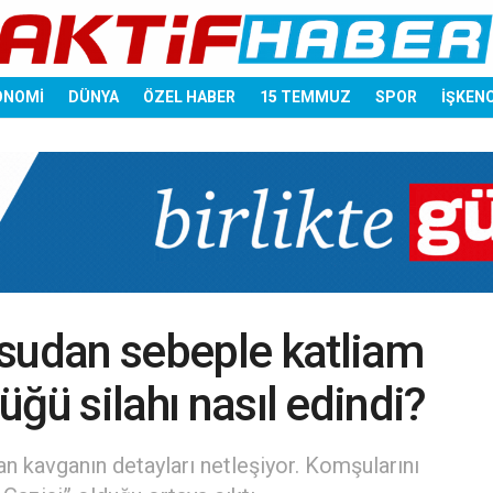
ONOMİ
DÜNYA
ÖZEL HABER
15 TEMMUZ
SPOR
İŞKEN
 sudan sebeple katliam
düğü silahı nasıl edindi?
an kavganın detayları netleşiyor. Komşularını