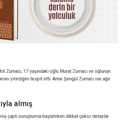
hit Zurnacı, 17 yaşındaki oğlu Murat Zurnacı ve oğlunun
nı yitirdiğini tespit etti. Anne Şengül Zurnacı ise ağır
ıyla almış
iş çaplı soruşturma başlatırken dikkat çekici detaylar