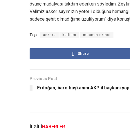
övünç madalyası takdim ederken söyledim. Zeytind
Valimiz asker sayımızın yeterli olduğunu herhangi
sadece şehit olmadığıma üzülüyorum” diye konuşt
Tags:
ankara
katliam
mecnun ekinci
Share
Previous Post
Erdoğan, baro başkanını AKP il başkanı yap
İLGİLİ
HABERLER