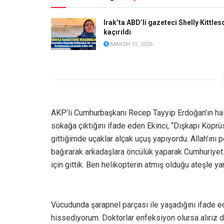
Irak’ta ABD’li gazeteci Shelly Kittles
kaçırıldı
MARCH 31, 2026
AKP’li Cumhurbaşkanı Recep Tayyip Erdoğan’ın halka
sokağa çıktığını ifade eden Ekinci, “Dışkapı Köprü
gittiğimde uçaklar alçak uçuş yapıyordu. Allah’ın
bağırarak arkadaşlara öncülük yaparak Cumhuriyet
için gittik. Ben helikopterin atmış olduğu ateşle 
Vücudunda şarapnel parçası ile yaşadığını ifade ed
hissediyorum. Doktorlar enfeksiyon olursa alırız d