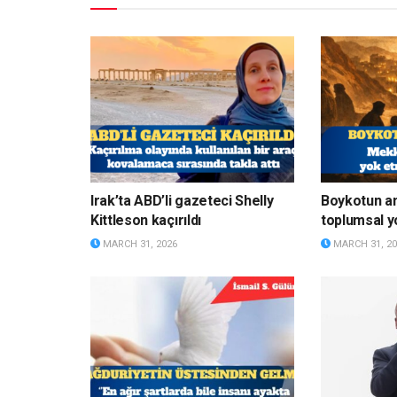
Irak’ta ABD’li gazeteci Shelly
Boykotun a
Kittleson kaçırıldı
toplumsal y
MARCH 31, 2026
MARCH 31, 20