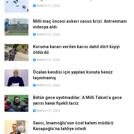
MARCH 31, 2026
Milli maç öncesi askeri casus krizi: Antrenmanı
videoya aldı
MARCH 31, 2026
Koruma kararı verilen karısı dahil dört kişiyi
öldürdü
MARCH 31, 2026
Öcalan kendisi için yapılan konuta henüz
taşınmamış
MARCH 31, 2026
Bütün gece uyutmadılar: A Milli Takım’a gece
yarısı havai fişekli taciz
MARCH 31, 2026
Savcı, İmamoğlu’nun özel kalem müdürü
Kasapoğlu’na tahliye istedi