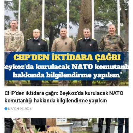
CHP’den iktidara çağrı: Beykoz’da kurulacak NATO
komutanlığı hakkında bilgilendirme yapılsın
MARCH 29, 2026