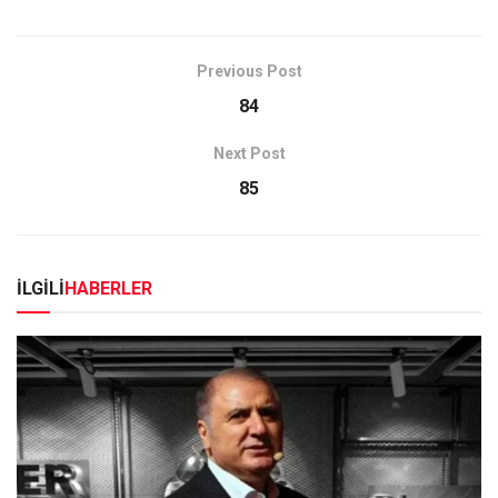
Previous Post
84
Next Post
85
İLGİLİ
HABERLER