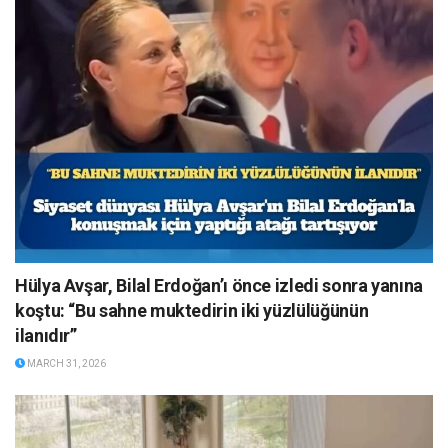
Hülya Avşar, Bilal Erdoğan’ı önce izledi sonra yanına
koştu: “Bu sahne muktedirin iki yüzlülüğünün
ilanıdır”
MARCH 31, 2026