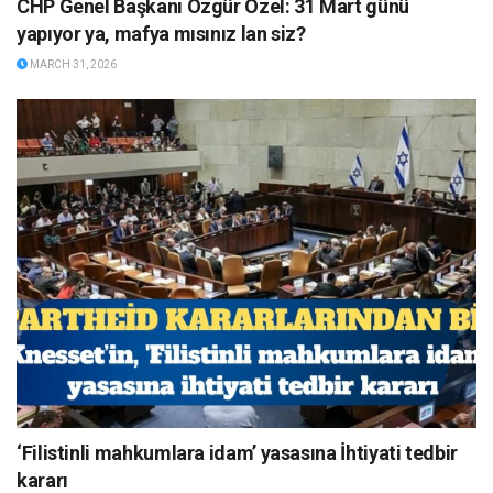
CHP Genel Başkanı Özgür Özel: 31 Mart günü
yapıyor ya, mafya mısınız lan siz?
MARCH 31, 2026
‘Filistinli mahkumlara idam’ yasasına İhtiyati tedbir
kararı