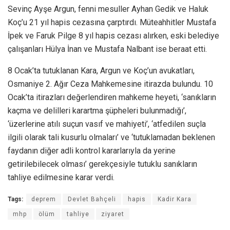
Sevinç Ayşe Argun, fenni mesuller Ayhan Gedik ve Haluk
Koç’u 21 yıl hapis cezasına çarptırdı. Müteahhitler Mustafa
İpek ve Faruk Pilge 8 yıl hapis cezası alırken, eski belediye
çalışanları Hülya İnan ve Mustafa Nalbant ise beraat etti.
8 Ocak’ta tutuklanan Kara, Argun ve Koç’un avukatları,
Osmaniye 2. Ağır Ceza Mahkemesine itirazda bulundu. 10
Ocak’ta itirazları değerlendiren mahkeme heyeti, ‘sanıkların
kaçma ve delilleri karartma şüpheleri bulunmadığı’,
‘üzerlerine atılı suçun vasıf ve mahiyeti’, ‘atfedilen suçla
ilgili olarak tali kusurlu olmaları’ ve ‘tutuklamadan beklenen
faydanın diğer adli kontrol kararlarıyla da yerine
getirilebilecek olması’ gerekçesiyle tutuklu sanıkların
tahliye edilmesine karar verdi.
Tags:
deprem
Devlet Bahçeli
hapis
Kadir Kara
mhp
ölüm
tahliye
ziyaret