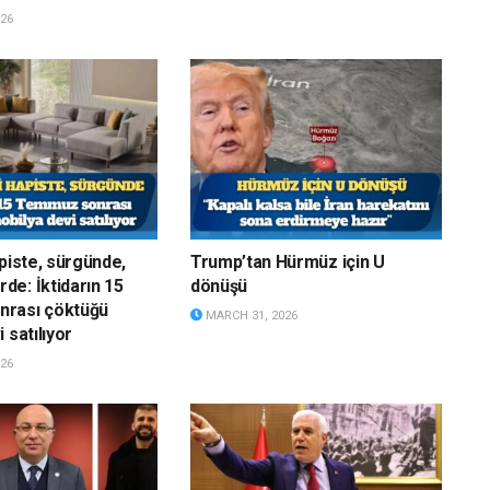
26
apiste, sürgünde,
Trump’tan Hürmüz için U
e: İktidarın 15
dönüşü
rası çöktüğü
MARCH 31, 2026
 satılıyor
26