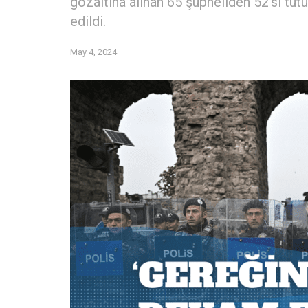
gözaltına alınan 65 şüpheliden 52’si tut
edildi.
May 4, 2024