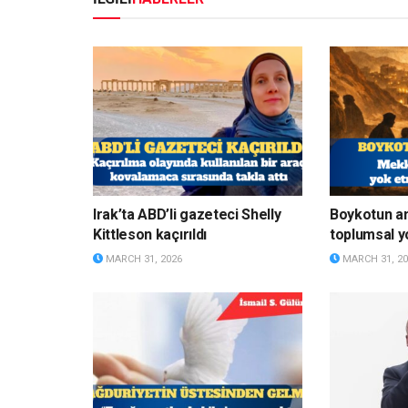
Irak’ta ABD’li gazeteci Shelly
Boykotun a
Kittleson kaçırıldı
toplumsal y
MARCH 31, 2026
MARCH 31, 20