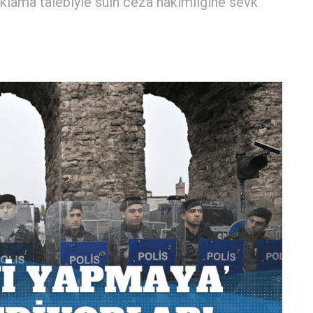
uklama talebiyle sulh ceza hakimliğine sevk