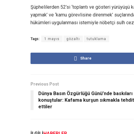
Şüphelilerden 52’si ‘toplantı ve gösteri yürüyüşü 
yapmak’ ve ‘kamu görevlisine direnmek’ suçlarında
hükümleri uygulanması istemiyle nöbetçi sulh ceza
Tags:
1 mayıs
gözaltı
tutuklama
Share
Previous Post
Dünya Basın Özgürlüğü Günü’nde baskıları
konuştular: Kafama kurşun sıkmakla tehdit
ettiler
İLGİLİ
HABERLER