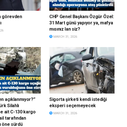
m görevden
CHP Genel Başkanı Özgür Özel:
ı
31 Mart günü yapıyor ya, mafya
mısınız lan siz?
26
MARCH 31, 2026
n açıklanmıyor?”
Sigorta şirketi kendi istediği
rk Silahlı
eksperi seçemeyecek
ne ait C-130 kargo
MARCH 31, 2026
ail tarafından
u öne sürdü