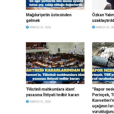
Mağduriyetin üstesinden
Özkan Yalı
gelmek
uzaklaştırıld
MARCH 31, 2026
MARCH 31, 20
‘Filistinli mahkumlara idam’
”Rapor nede
yasasına İhtiyati tedbir kararı
Perinçek, Tü
Kuvvetleri’
MARCH 31, 2026
uçağının İsr
vurulduğun