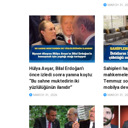
MARCH 31, 20
Hülya Avşar, Bilal Erdoğan’ı
Sahipleri h
önce izledi sonra yanına koştu:
mahkemelerd
“Bu sahne muktedirin iki
Temmuz son
yüzlülüğünün ilanıdır”
mobilya devi
MARCH 31, 2026
MARCH 31, 20