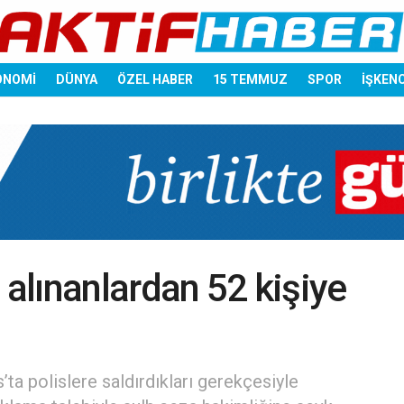
ONOMİ
DÜNYA
ÖZEL HABER
15 TEMMUZ
SPOR
İŞKEN
 alınanlardan 52 kişiye
ta polislere saldırdıkları gerekçesiyle