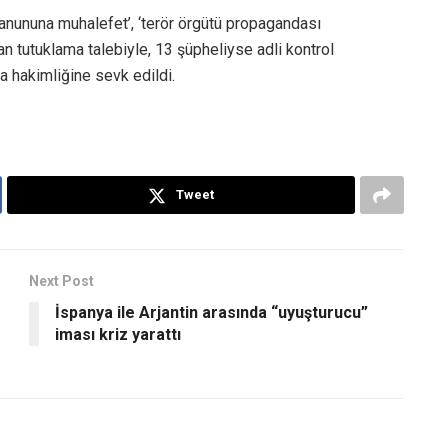
kanununa muhalefet’, ‘terör örgütü propagandası
n tutuklama talebiyle, 13 şüpheliyse adli kontrol
 hakimliğine sevk edildi.
Tweet
Next Post
İspanya ile Arjantin arasında “uyuşturucu”
iması kriz yarattı