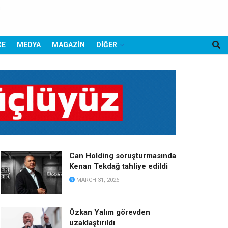
CE
MEDYA
MAGAZİN
DİĞER
Can Holding soruşturmasında
Kenan Tekdağ tahliye edildi
MARCH 31, 2026
Özkan Yalım görevden
uzaklaştırıldı