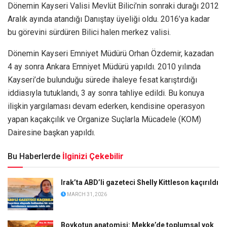
Dönemin Kayseri Valisi Mevlüt Bilici’nin sonraki durağı 2012
Aralık ayında atandığı Danıştay üyeliği oldu. 2016’ya kadar
bu görevini sürdüren Bilici halen merkez valisi.
Dönemin Kayseri Emniyet Müdürü Orhan Özdemir, kazadan
4 ay sonra Ankara Emniyet Müdürü yapıldı. 2010 yılında
Kayseri’de bulunduğu sürede ihaleye fesat karıştırdığı
iddiasıyla tutuklandı, 3 ay sonra tahliye edildi. Bu konuya
ilişkin yargılaması devam ederken, kendisine operasyon
yapan kaçakçılık ve Organize Suçlarla Mücadele (KOM)
Dairesine başkan yapıldı.
Bu Haberlerde
İlginizi Çekebilir
Irak’ta ABD’li gazeteci Shelly Kittleson kaçırıldı
MARCH 31, 2026
Boykotun anatomisi: Mekke’de toplumsal yok