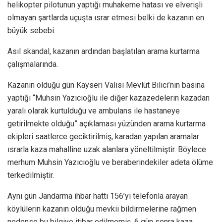
helikopter pilotunun yaptığı muhakeme hatası ve elverişli
olmayan şartlarda uçuşta ısrar etmesi belki de kazanın en
büyük sebebi.
Asıl skandal, kazanın ardından başlatılan arama kurtarma
çalışmalarında.
Kazanın olduğu gün Kayseri Valisi Mevlüt Bilici’nin basına
yaptığı “Muhsin Yazıcıoğlu ile diğer kazazedelerin kazadan
yaralı olarak kurtulduğu ve ambulans ile hastaneye
getirilmekte olduğu” açıklaması yüzünden arama kurtarma
ekipleri saatlerce geciktirilmiş, karadan yapılan aramalar
ısrarla kaza mahalline uzak alanlara yöneltilmiştir. Böylece
merhum Muhsin Yazıcıoğlu ve beraberindekiler adeta ölüme
terkedilmiştir.
Aynı gün Jandarma ihbar hattı 156’yı telefonla arayan
köylülerin kazanın olduğu mevkii bildirmelerine rağmen
nedense bu bilgiye itibar edilmemiş. 6 gün sonra kaza