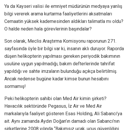
Ya da Kayseri valisi ile emniyet müdürünün medyaya yanlış
bilgi vererek arama kurtarma faaliyetlerini aksatmaları
Cemaatin yüksek kademesinden aldıkları talimatla mı oldu?
O halde neden hala görevlerinin başındalar?
Son olarak, Meclis Araştırma Komisyonu raporunun 271.
sayfasında öyle bir bilgi var ki, insanın aklı duruyor. Raporda
düşen helikopterin yapılması gereken periyodik bakımının
usulüne uygun yapılmadığı, bakım defterlerinde tahrifat
yapıldığı ve sahte imzaların bulunduğu açıkça belirtilmiş.
Ancak nedense bugüne kadar kimse bunun hesabını
sormamış!
Peki helikopterin sahibi olan Med Air kimin şirketi?
Havacılık sektöründe Pegasus, İz Air ve Med Air
markalarıyla faaliyet gösteren Esas Holding, Ali Sabancı’ya
ait. Aynı zamanda Aydın Doğan’ın damadı olan Sabancı’nın
şirketlerine 2008 yılında “Bakımsız uçak, uçuş güvenliğini