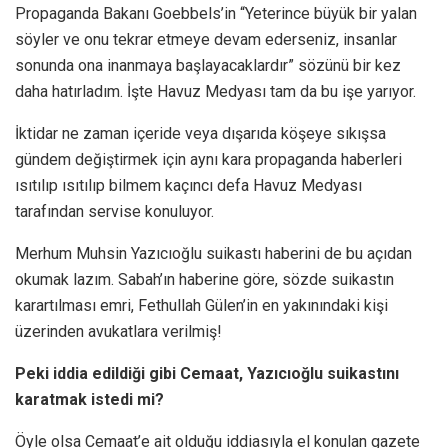
Propaganda Bakanı Goebbels’in “Yeterince büyük bir yalan
söyler ve onu tekrar etmeye devam ederseniz, insanlar
sonunda ona inanmaya başlayacaklardır” sözünü bir kez
daha hatırladım. İşte Havuz Medyası tam da bu işe yarıyor.
İktidar ne zaman içeride veya dışarıda köşeye sıkışsa
gündem değiştirmek için aynı kara propaganda haberleri
ısıtılıp ısıtılıp bilmem kaçıncı defa Havuz Medyası
tarafından servise konuluyor.
Merhum Muhsin Yazıcıoğlu suikastı haberini de bu açıdan
okumak lazım. Sabah’ın haberine göre, sözde suikastın
karartılması emri, Fethullah Gülen’in en yakınındaki kişi
üzerinden avukatlara verilmiş!
Peki iddia edildiği gibi Cemaat, Yazıcıoğlu suikastını
karatmak istedi mi?
Öyle olsa Cemaat’e ait olduğu iddiasıyla el konulan gazete