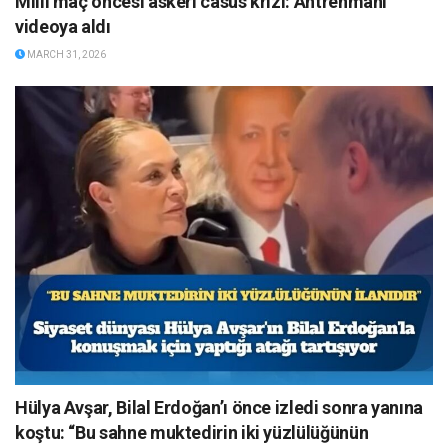
Milli maç öncesi askeri casus krizi: Antrenmanı
videoya aldı
MARCH 31, 2026
Hülya Avşar, Bilal Erdoğan’ı önce izledi sonra yanına
koştu: “Bu sahne muktedirin iki yüzlülüğünün