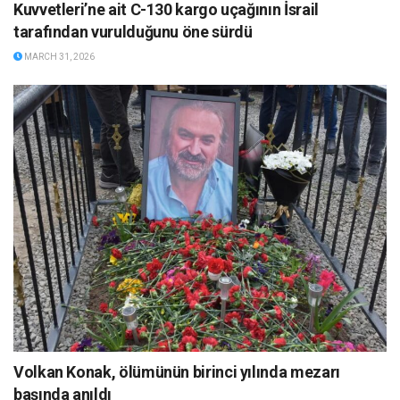
Kuvvetleri’ne ait C-130 kargo uçağının İsrail
tarafından vurulduğunu öne sürdü
MARCH 31, 2026
Volkan Konak, ölümünün birinci yılında mezarı
başında anıldı