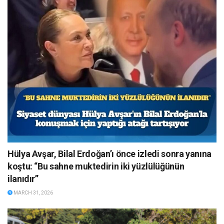
Hülya Avşar, Bilal Erdoğan’ı önce izledi sonra yanına
koştu: “Bu sahne muktedirin iki yüzlülüğünün
ilanıdır”
MARCH 31, 2026