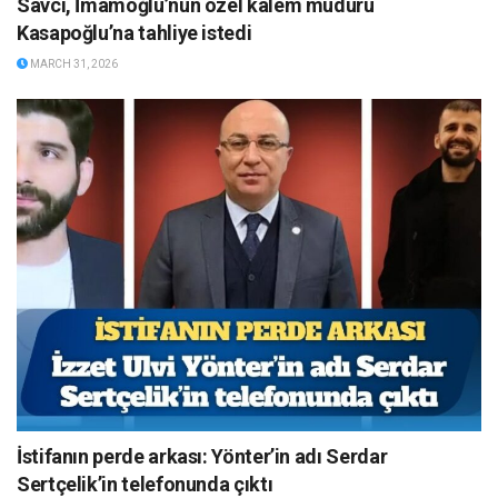
Savcı, İmamoğlu’nun özel kalem müdürü
Kasapoğlu’na tahliye istedi
MARCH 31, 2026
İstifanın perde arkası: Yönter’in adı Serdar
Sertçelik’in telefonunda çıktı