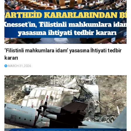
‘Filistinli mahkumlara idam’ yasasına İhtiyati tedbir
kararı
MARCH 31, 2026