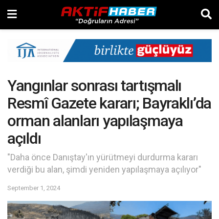
Yangınlar sonrası tartışmalı
Resmî Gazete kararı; Bayraklı’da
orman alanları yapılaşmaya
açıldı
"Daha önce Danıştay'ın yürütmeyi durdurma kararı
verdiği bu alan, şimdi yeniden yapılaşmaya açılıyor"
September 1, 2024