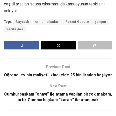
çeşitli arsaları satışa çıkarması da kamuoyunun tepkisini
çekiyor.
Tags:
Bayraklı
orman alanları
Resmî Gazete
yangın
yapılaşma
Previous Post
Öğrenci evinin maliyeti ikinci elde 25 bin liradan başlıyor
Next Post
Cumhurbaşkanı “onayı” ile atama yapılan birçok makam,
artık Cumhurbaşkanı “kararı” ile atanacak