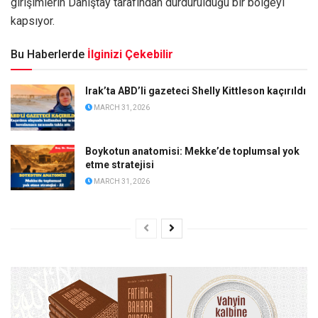
girişimlerin Danıştay tarafından durdurulduğu bir bölgeyi
kapsıyor.
Bu Haberlerde
İlginizi Çekebilir
Irak’ta ABD’li gazeteci Shelly Kittleson kaçırıldı
MARCH 31, 2026
Boykotun anatomisi: Mekke’de toplumsal yok
etme stratejisi
MARCH 31, 2026