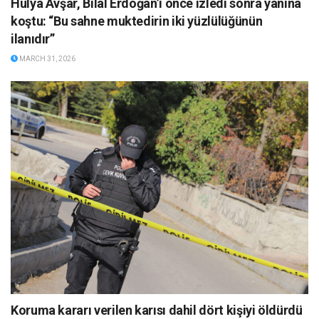
Hülya Avşar, Bilal Erdoğan’ı önce izledi sonra yanına
koştu: “Bu sahne muktedirin iki yüzlülüğünün
ilanıdır”
MARCH 31, 2026
Koruma kararı verilen karısı dahil dört kişiyi öldürdü