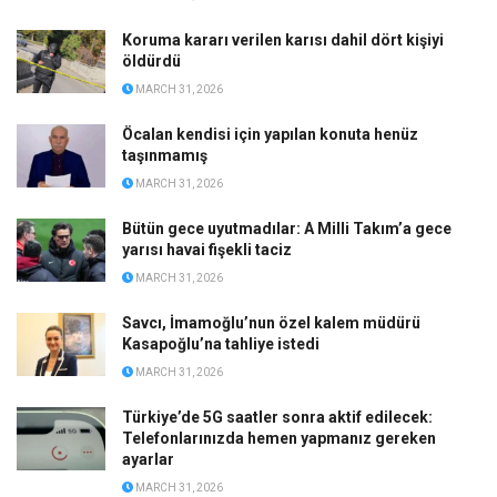
Koruma kararı verilen karısı dahil dört kişiyi
öldürdü
MARCH 31, 2026
Öcalan kendisi için yapılan konuta henüz
taşınmamış
MARCH 31, 2026
Bütün gece uyutmadılar: A Milli Takım’a gece
yarısı havai fişekli taciz
MARCH 31, 2026
Savcı, İmamoğlu’nun özel kalem müdürü
Kasapoğlu’na tahliye istedi
MARCH 31, 2026
Türkiye’de 5G saatler sonra aktif edilecek:
Telefonlarınızda hemen yapmanız gereken
ayarlar
MARCH 31, 2026