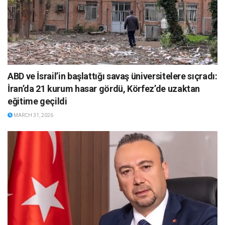
ABD ve İsrail’in başlattığı savaş üniversitelere sıçradı:
İran’da 21 kurum hasar gördü, Körfez’de uzaktan
eğitime geçildi
MARCH 31, 2026