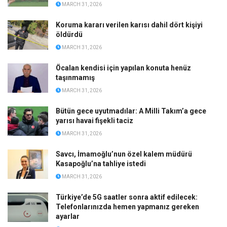
MARCH 31, 2026
Koruma kararı verilen karısı dahil dört kişiyi
öldürdü
MARCH 31, 2026
Öcalan kendisi için yapılan konuta henüz
taşınmamış
MARCH 31, 2026
Bütün gece uyutmadılar: A Milli Takım’a gece
yarısı havai fişekli taciz
MARCH 31, 2026
Savcı, İmamoğlu’nun özel kalem müdürü
Kasapoğlu’na tahliye istedi
MARCH 31, 2026
Türkiye’de 5G saatler sonra aktif edilecek:
Telefonlarınızda hemen yapmanız gereken
ayarlar