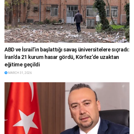
ABD ve İsrail’in başlattığı savaş üniversitelere sıçradı:
İran’da 21 kurum hasar gördü, Körfez’de uzaktan
eğitime geçildi
MARCH 31, 2026