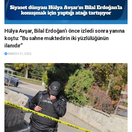
Hülya Avşar, Bilal Erdoğan’ı önce izledi sonra yanına
koştu: “Bu sahne muktedirin iki yüzlülüğünün
ilanıdır”
MARCH 31, 2026