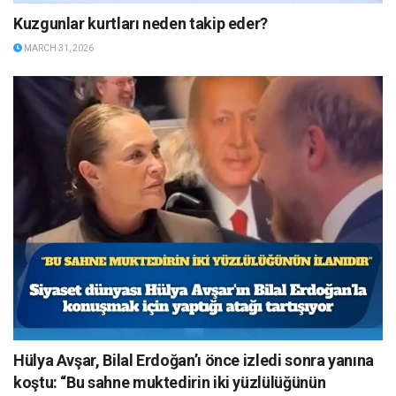
Kuzgunlar kurtları neden takip eder?
MARCH 31, 2026
Hülya Avşar, Bilal Erdoğan’ı önce izledi sonra yanına
koştu: “Bu sahne muktedirin iki yüzlülüğünün