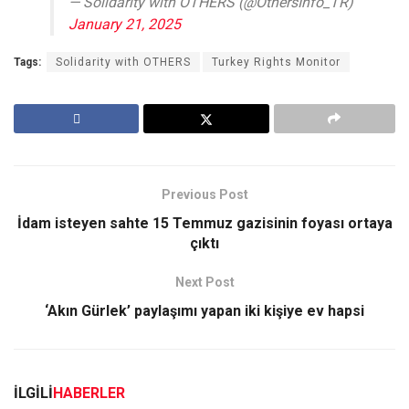
— Solidarity with OTHERS (@OthersInfo_TR)
January 21, 2025
Tags:
Solidarity with OTHERS
Turkey Rights Monitor
Previous Post
İdam isteyen sahte 15 Temmuz gazisinin foyası ortaya
çıktı
Next Post
‘Akın Gürlek’ paylaşımı yapan iki kişiye ev hapsi
İLGİLİ
HABERLER