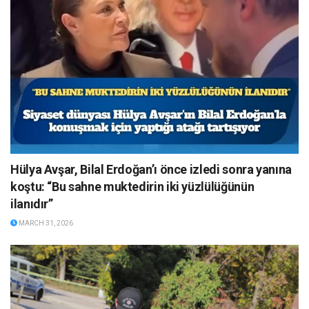
Hülya Avşar, Bilal Erdoğan’ı önce izledi sonra yanına
koştu: “Bu sahne muktedirin iki yüzlülüğünün
ilanıdır”
MARCH 31, 2026