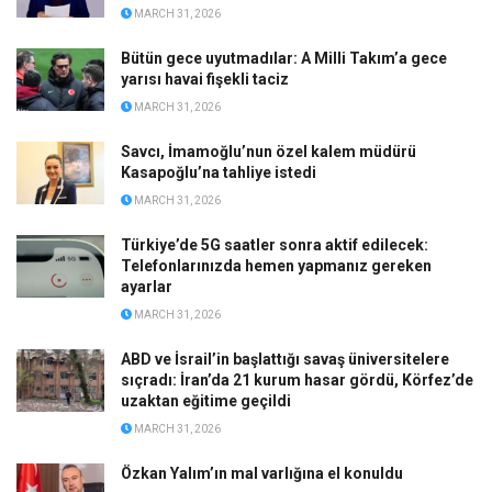
MARCH 31, 2026
Bütün gece uyutmadılar: A Milli Takım’a gece
yarısı havai fişekli taciz
MARCH 31, 2026
Savcı, İmamoğlu’nun özel kalem müdürü
Kasapoğlu’na tahliye istedi
MARCH 31, 2026
Türkiye’de 5G saatler sonra aktif edilecek:
Telefonlarınızda hemen yapmanız gereken
ayarlar
MARCH 31, 2026
ABD ve İsrail’in başlattığı savaş üniversitelere
sıçradı: İran’da 21 kurum hasar gördü, Körfez’de
uzaktan eğitime geçildi
MARCH 31, 2026
Özkan Yalım’ın mal varlığına el konuldu