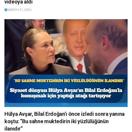
videoya aldı
MARCH 31, 2026
Hülya Avşar, Bilal Erdoğan’ı önce izledi sonra yanına
koştu: “Bu sahne muktedirin iki yüzlülüğünün
ilanıdır”