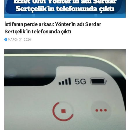
İstifanın perde arkası: Yönter’in adı Serdar
Sertçelik’in telefonunda çıktı
MARCH 31, 2026