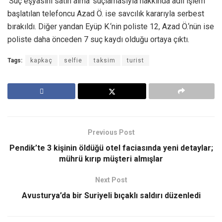
‘Suç eşyasını satın alma’ suçlamasıyla hakkında adli işlem
başlatılan telefoncu Azad Ö. ise savcılık kararıyla serbest
bırakıldı. Diğer yandan Eyüp K.‘nin poliste 12, Azad Ö.‘nün ise
poliste daha önceden 7 suç kaydı olduğu ortaya çıktı.
Tags:
kapkaç
selfie
taksim
turist
Previous Post
Pendik’te 3 kişinin öldüğü otel faciasında yeni detaylar;
mührü kırıp müşteri almışlar
Next Post
Avusturya’da bir Suriyeli bıçaklı saldırı düzenledi