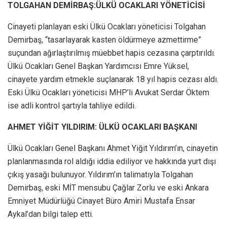
TOLGAHAN DEMİRBAŞ:ÜLKÜ OCAKLARI YÖNETİCİSİ
Cinayeti planlayan eski Ülkü Ocakları yöneticisi Tolgahan
Demirbaş, “tasarlayarak kasten öldürmeye azmettirme”
suçundan ağırlaştırılmış müebbet hapis cezasına çarptırıldı.
Ülkü Ocakları Genel Başkan Yardımcısı Emre Yüksel,
cinayete yardım etmekle suçlanarak 18 yıl hapis cezası aldı.
Eski Ülkü Ocakları yöneticisi MHP’li Avukat Serdar Öktem
ise adli kontrol şartıyla tahliye edildi.
AHMET YİĞİT YILDIRIM: ÜLKÜ OCAKLARI BAŞKANI
Ülkü Ocakları Genel Başkanı Ahmet Yiğit Yıldırım’ın, cinayetin
planlanmasında rol aldığı iddia ediliyor ve hakkında yurt dışı
çıkış yasağı bulunuyor. Yıldırım’ın talimatıyla Tolgahan
Demirbaş, eski MİT mensubu Çağlar Zorlu ve eski Ankara
Emniyet Müdürlüğü Cinayet Büro Amiri Mustafa Ensar
Aykal’dan bilgi talep etti.