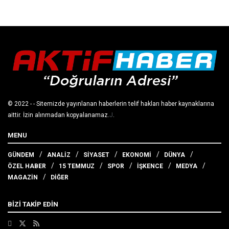
© 2022
- - Sitemizde yayınlanan haberlerin telif hakları haber kaynaklarına
aittir. İzin alınmadan kopyalanamaz.
J
.
MENU
GÜNDEM
ANALİZ
SİYASET
EKONOMİ
DÜNYA
ÖZEL HABER
15 TEMMUZ
SPOR
İŞKENCE
MEDYA
MAGAZİN
DİĞER
BİZİ TAKİP EDİN