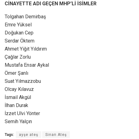
CİNAYETTE ADI GEÇEN MHP’Lİ İSİMLER
Tolgahan Demirbaş
Emre Yüksel
Doğukan Cep
Serdar Öktem
Ahmet Yiğit Yıldırım
Çağlar Zorlu
Mustafa Ensar Aykal
Ömer Şanlı
Suat Yılmazzobu
Olcay Kılavuz
İsmail Akgül
İlhan Durak
İzzet Ulvi Yönter
Semih Yalçın
Tags:
ayşe ateş
Sinan Ateş