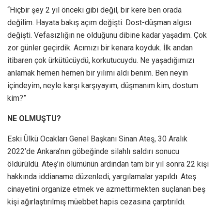
“Hiçbir şey 2 yıl önceki gibi değil, bir kere ben orada
değilim. Hayata bakış açım değişti. Dost-düşman algısı
değişti. Vefasızlığın ne olduğunu dibine kadar yaşadım. Çok
zor günler geçirdik. Acımızı bir kenara koyduk. İlk andan
itibaren çok ürkütücüydü, korkutucuydu. Ne yaşadığımızı
anlamak hemen hemen bir yılımı aldı benim. Ben neyin
içindeyim, neyle karşı karşıyayım, düşmanım kim, dostum
kim?”
NE OLMUŞTU?
Eski Ülkü Ocakları Genel Başkanı Sinan Ateş, 30 Aralık
2022’de Ankara’nın göbeğinde silahlı saldırı sonucu
öldürüldü. Ateş’in ölümünün ardından tam bir yıl sonra 22 kişi
hakkında iddianame düzenledi, yargılamalar yapıldı. Ateş
cinayetini organize etmek ve azmettirmekten suçlanan beş
kişi ağırlaştırılmış müebbet hapis cezasına çarptırıldı.