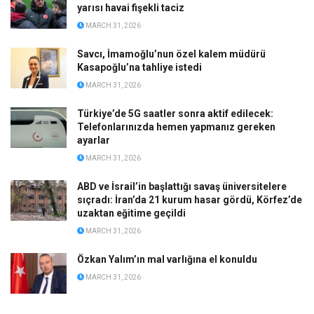
yarısı havai fişekli taciz
MARCH 31, 2026
Savcı, İmamoğlu’nun özel kalem müdürü
Kasapoğlu’na tahliye istedi
MARCH 31, 2026
Türkiye’de 5G saatler sonra aktif edilecek:
Telefonlarınızda hemen yapmanız gereken
ayarlar
MARCH 31, 2026
ABD ve İsrail’in başlattığı savaş üniversitelere
sıçradı: İran’da 21 kurum hasar gördü, Körfez’de
uzaktan eğitime geçildi
MARCH 31, 2026
Özkan Yalım’ın mal varlığına el konuldu
MARCH 31, 2026