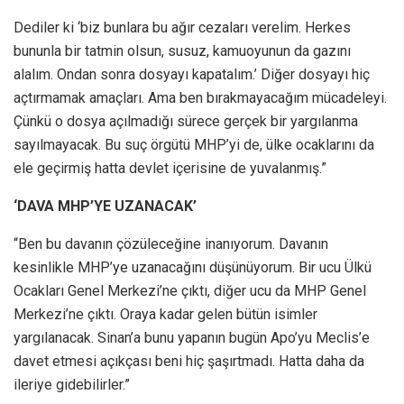
Dediler ki ‘biz bunlara bu ağır cezaları verelim. Herkes
bununla bir tatmin olsun, susuz, kamuoyunun da gazını
alalım. Ondan sonra dosyayı kapatalım.’ Diğer dosyayı hiç
açtırmamak amaçları. Ama ben bırakmayacağım mücadeleyi.
Çünkü o dosya açılmadığı sürece gerçek bir yargılanma
sayılmayacak. Bu suç örgütü MHP’yi de, ülke ocaklarını da
ele geçirmiş hatta devlet içerisine de yuvalanmış.”
‘DAVA MHP’YE UZANACAK’
“Ben bu davanın çözüleceğine inanıyorum. Davanın
kesinlikle MHP’ye uzanacağını düşünüyorum. Bir ucu Ülkü
Ocakları Genel Merkezi’ne çıktı, diğer ucu da MHP Genel
Merkezi’ne çıktı. Oraya kadar gelen bütün isimler
yargılanacak. Sinan’a bunu yapanın bugün Apo’yu Meclis’e
davet etmesi açıkçası beni hiç şaşırtmadı. Hatta daha da
ileriye gidebilirler.”