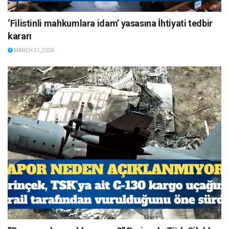
‘Filistinli mahkumlara idam’ yasasına İhtiyati tedbir
kararı
MARCH 31, 2026