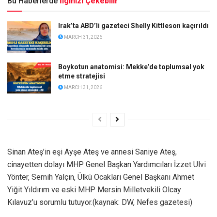
Bu Haberlerde
İlginizi Çekebilir
Irak’ta ABD’li gazeteci Shelly Kittleson kaçırıldı
MARCH 31, 2026
Boykotun anatomisi: Mekke’de toplumsal yok
etme stratejisi
MARCH 31, 2026
Sinan Ateş’in eşi Ayşe Ateş ve annesi Saniye Ateş,
cinayetten dolayı MHP Genel Başkan Yardımcıları İzzet Ulvi
Yönter, Semih Yalçın, Ülkü Ocakları Genel Başkanı Ahmet
Yiğit Yıldırım ve eski MHP Mersin Milletvekili Olcay
Kılavuz’u sorumlu tutuyor.(kaynak: DW, Nefes gazetesi)