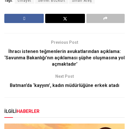
Tags:
cinayet
Servet Bozkurt
Sinan Ateş
Previous Post
İhracı istenen teğmenlerin avukatlarından açıklama:
‘Savunma Bakanlığı’nın açıklaması şüphe oluşmasına yol
açmaktadır’
Next Post
Batman’da ‘kayyım’, kadın müdürlüğüne erkek atadı
İLGİLİ
HABERLER