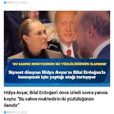
MARCH 31, 2026
Hülya Avşar, Bilal Erdoğan’ı önce izledi sonra yanına
koştu: “Bu sahne muktedirin iki yüzlülüğünün
ilanıdır”
MARCH 31, 2026