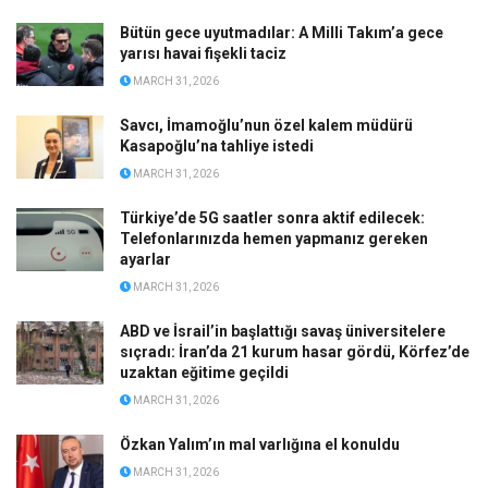
Bütün gece uyutmadılar: A Milli Takım’a gece
yarısı havai fişekli taciz
MARCH 31, 2026
Savcı, İmamoğlu’nun özel kalem müdürü
Kasapoğlu’na tahliye istedi
MARCH 31, 2026
Türkiye’de 5G saatler sonra aktif edilecek:
Telefonlarınızda hemen yapmanız gereken
ayarlar
MARCH 31, 2026
ABD ve İsrail’in başlattığı savaş üniversitelere
sıçradı: İran’da 21 kurum hasar gördü, Körfez’de
uzaktan eğitime geçildi
MARCH 31, 2026
Özkan Yalım’ın mal varlığına el konuldu
MARCH 31, 2026