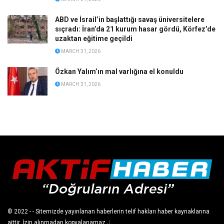
ABD ve İsrail’in başlattığı savaş üniversitelere
sıçradı: İran’da 21 kurum hasar gördü, Körfez’de
uzaktan eğitime geçildi
MARCH 31, 2026
Özkan Yalım’ın mal varlığına el konuldu
MARCH 31, 2026
© 2022
- - Sitemizde yayınlanan haberlerin telif hakları haber kaynaklarına
aittir. İzin alınmadan kopyalanamaz.
J
.