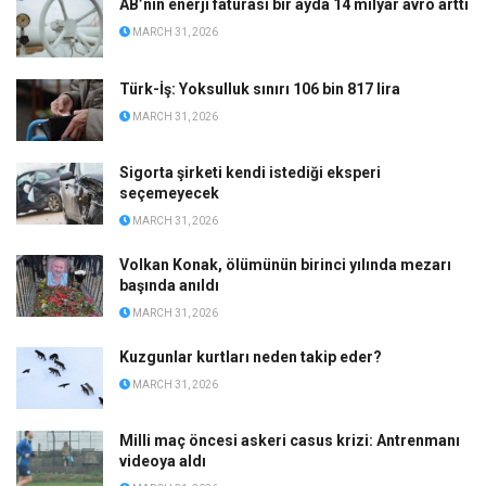
AB’nin enerji faturası bir ayda 14 milyar avro arttı
MARCH 31, 2026
Türk-İş: Yoksulluk sınırı 106 bin 817 lira
MARCH 31, 2026
Sigorta şirketi kendi istediği eksperi
seçemeyecek
MARCH 31, 2026
Volkan Konak, ölümünün birinci yılında mezarı
başında anıldı
MARCH 31, 2026
Kuzgunlar kurtları neden takip eder?
MARCH 31, 2026
Milli maç öncesi askeri casus krizi: Antrenmanı
videoya aldı