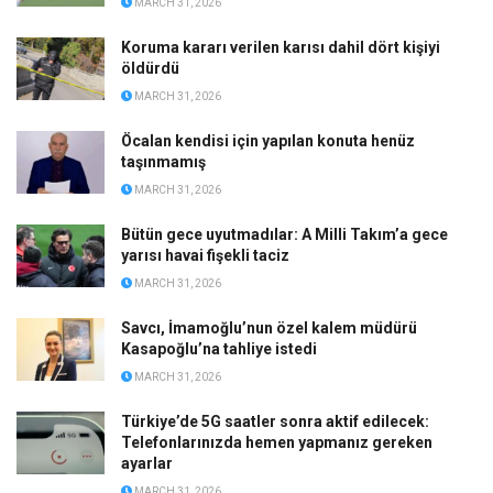
MARCH 31, 2026
Koruma kararı verilen karısı dahil dört kişiyi
öldürdü
MARCH 31, 2026
Öcalan kendisi için yapılan konuta henüz
taşınmamış
MARCH 31, 2026
Bütün gece uyutmadılar: A Milli Takım’a gece
yarısı havai fişekli taciz
MARCH 31, 2026
Savcı, İmamoğlu’nun özel kalem müdürü
Kasapoğlu’na tahliye istedi
MARCH 31, 2026
Türkiye’de 5G saatler sonra aktif edilecek:
Telefonlarınızda hemen yapmanız gereken
ayarlar
MARCH 31, 2026