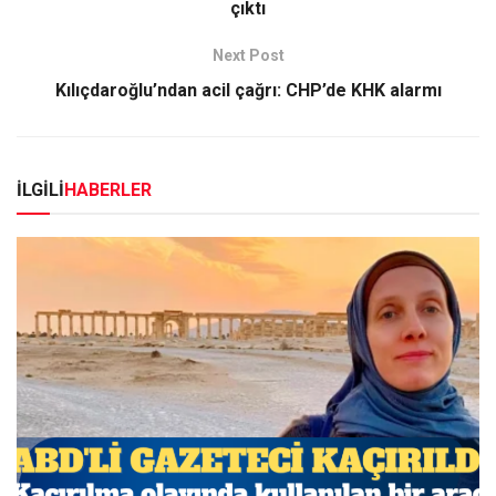
çıktı
Next Post
Kılıçdaroğlu’ndan acil çağrı: CHP’de KHK alarmı
İLGİLİ
HABERLER