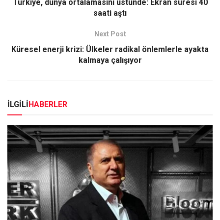
Türkiye, dünya ortalamasını üstünde: Ekran süresi 40
saati aştı
Next Post
Küresel enerji krizi: Ülkeler radikal önlemlerle ayakta
kalmaya çalışıyor
İLGİLİ
HABERLER