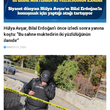
Hülya Avşar, Bilal Erdoğan’ı önce izledi sonra yanına
koştu: “Bu sahne muktedirin iki yüzlülüğünün
ilanıdır”
MARCH 31, 2026