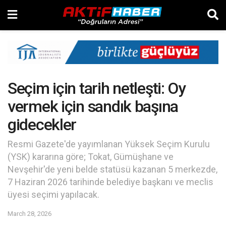
Seçim için tarih netleşti: Oy
vermek için sandık başına
gidecekler
Resmi Gazete'de yayımlanan Yüksek Seçim Kurulu
(YSK) kararına göre; Tokat, Gümüşhane ve
Nevşehir'de yeni belde statüsü kazanan 5 merkezde,
7 Haziran 2026 tarihinde belediye başkanı ve meclis
üyesi seçimi yapılacak.
March 28, 2026