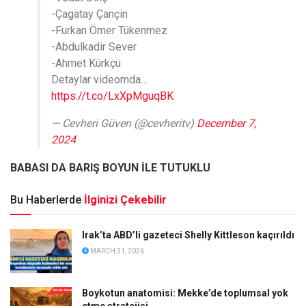
-Çagatay Çançin
-Furkan Ömer Tükenmez
-Abdulkadir Sever
-Ahmet Kürkçü
Detaylar videomda…
https://t.co/LxXpMguqBK
— Cevheri Güven (@cevheritv)
December 7,
2024
BABASI DA BARIŞ BOYUN İLE TUTUKLU
Bu Haberlerde
İlginizi Çekebilir
Irak’ta ABD’li gazeteci Shelly Kittleson kaçırıldı
MARCH 31, 2026
Boykotun anatomisi: Mekke’de toplumsal yok
etme stratejisi