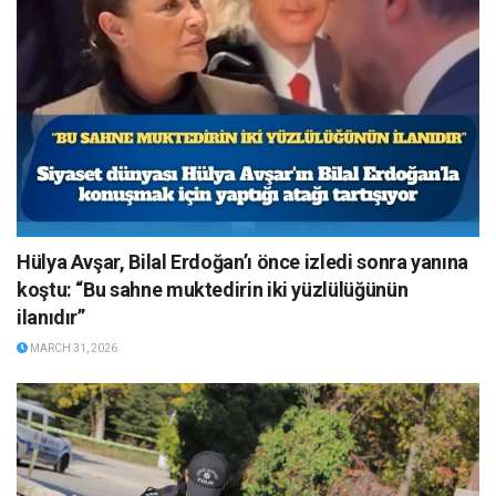
Hülya Avşar, Bilal Erdoğan’ı önce izledi sonra yanına
koştu: “Bu sahne muktedirin iki yüzlülüğünün
ilanıdır”
MARCH 31, 2026