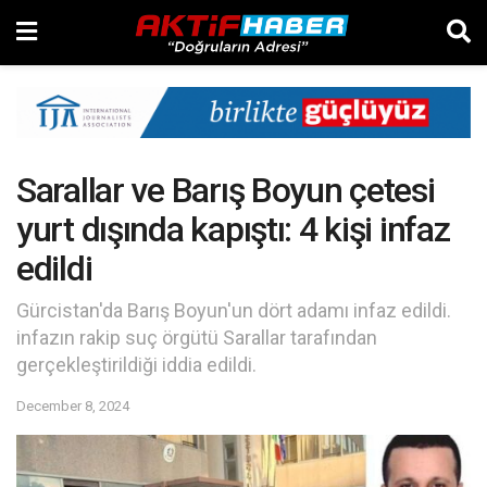
Sarallar ve Barış Boyun çetesi
yurt dışında kapıştı: 4 kişi infaz
edildi
Gürcistan'da Barış Boyun'un dört adamı infaz edildi.
infazın rakip suç örgütü Sarallar tarafından
gerçekleştirildiği iddia edildi.
December 8, 2024