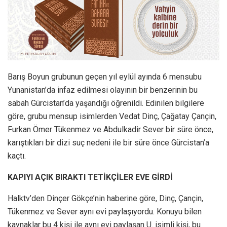
Barış Boyun grubunun geçen yıl eylül ayında 6 mensubu
Yunanistan’da infaz edilmesi olayının bir benzerinin bu
sabah Gürcistan’da yaşandığı öğrenildi. Edinilen bilgilere
göre, grubu mensup isimlerden Vedat Dinç, Çağatay Çançin,
Furkan Ömer Tükenmez ve Abdulkadir Sever bir süre önce,
karıştıkları bir dizi suç nedeni ile bir süre önce Gürcistan’a
kaçtı.
KAPIYI AÇIK BIRAKTI TETİKÇİLER EVE GİRDİ
Halktv’den Dinçer Gökçe’nin haberine göre, Dinç, Çançin,
Tükenmez ve Sever aynı evi paylaşıyordu. Konuyu bilen
kaynaklar bu 4 kişi ile aynı evi paylaşan U. isimli kişi, bu