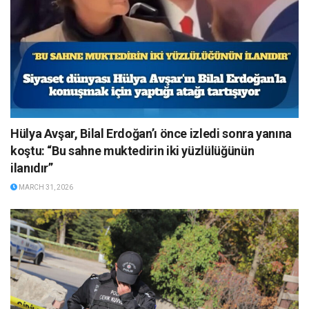
Hülya Avşar, Bilal Erdoğan’ı önce izledi sonra yanına
koştu: “Bu sahne muktedirin iki yüzlülüğünün
ilanıdır”
MARCH 31, 2026