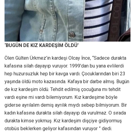
‘BUGÜN DE KIZ KARDEŞİM ÖLDÜ’
Ölen Gülten Ürkmez’in kardeşi Olcay İnce, “Sadece durakta
kafasına silah dayayıp vuruyor. 1999’dan bu yana evlilerdi
hep huzursuzluk hep bir kavga vardı. Çocuklarından biri 23
yaşında öldü moto kazasında. Kafaya bir darbe almış. Bugün
de kız kardeşim öldü. Tehdit edilmiş çocuğuna mı tehdit
vardı eşine mi vardı bilemiyorum. Kız kardeşime böyle
giderse ayrılalım demiş ayrılık mıydı sebep bilmiyorum. Bir
kadın kafasına durakta silah dayayıp da vurulmaz. O sırada
durakta kimse yokmuş .Kız kardeşim dişçiye gidiyormuş
otobüs beklerken geliyor kafasından vuruyor ” dedi.