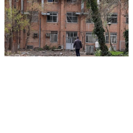
ABD ve İsrail’in başlattığı savaş üniversitelere sıçradı:
İran’da 21 kurum hasar gördü, Körfez’de uzaktan
eğitime geçildi
MARCH 31, 2026