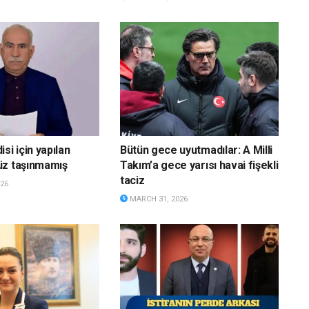
si için yapılan
Bütün gece uyutmadılar: A Milli
üz taşınmamış
Takım’a gece yarısı havai fişekli
taciz
26
MARCH 31, 2026