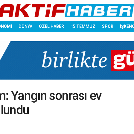
ONOMİ
DÜNYA
ÖZEL HABER
15 TEMMUZ
SPOR
İŞKEN
m: Yangın sonrası ev
ulundu