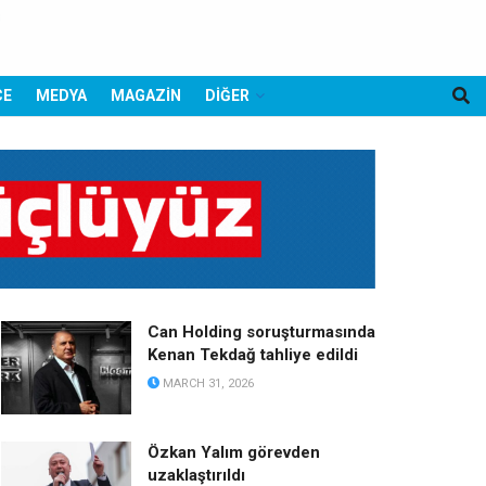
CE
MEDYA
MAGAZİN
DİĞER
Can Holding soruşturmasında
Kenan Tekdağ tahliye edildi
MARCH 31, 2026
Özkan Yalım görevden
uzaklaştırıldı