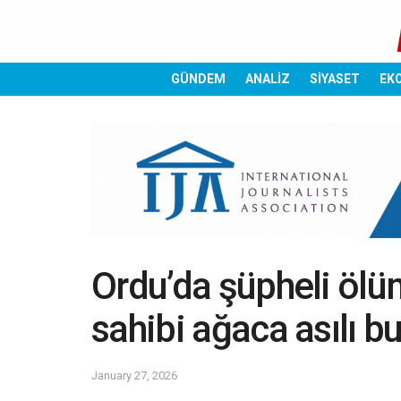
GÜNDEM
ANALİZ
SİYASET
EK
Ordu’da şüpheli ölü
sahibi ağaca asılı b
January 27, 2026