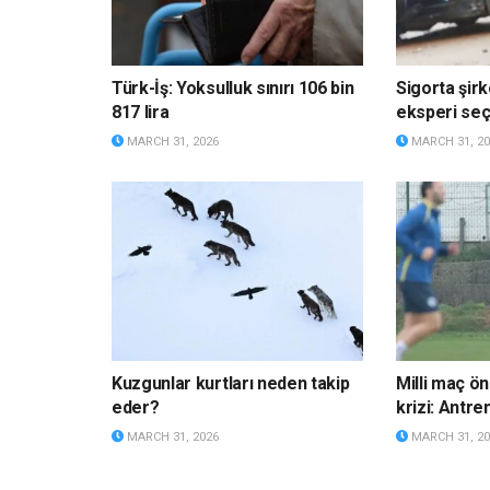
Türk-İş: Yoksulluk sınırı 106 bin
Sigorta şirk
817 lira
eksperi s
MARCH 31, 2026
MARCH 31, 20
Kuzgunlar kurtları neden takip
Milli maç ö
eder?
krizi: Antre
MARCH 31, 2026
MARCH 31, 20