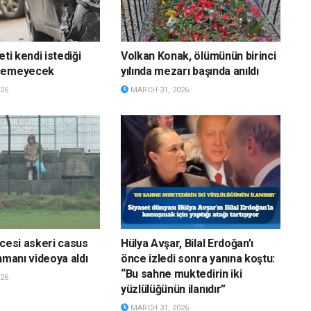
eti kendi istediği
Volkan Konak, ölümünün birinci
eçemeyecek
yılında mezarı başında anıldı
26
MARCH 31, 2026
ncesi askeri casus
Hülya Avşar, Bilal Erdoğan’ı
nmanı videoya aldı
önce izledi sonra yanına koştu:
“Bu sahne muktedirin iki
26
yüzlülüğünün ilanıdır”
MARCH 31, 2026