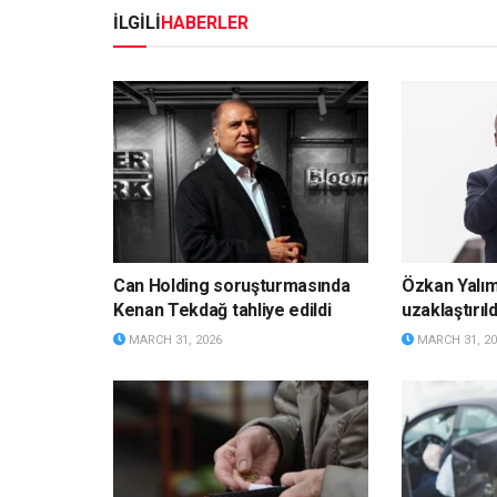
İLGİLİ
HABERLER
Can Holding soruşturmasında
Özkan Yalı
Kenan Tekdağ tahliye edildi
uzaklaştırıld
MARCH 31, 2026
MARCH 31, 20