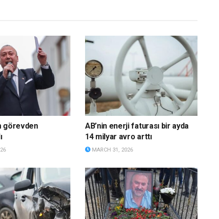
m görevden
AB’nin enerji faturası bir ayda
ı
14 milyar avro arttı
26
MARCH 31, 2026