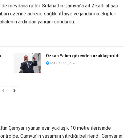
’nde meydana geldi. Selahattin Çamyar’a ait 2 katlı ahşap
hbarı üzerine adrese sağlık, itfaiye ve jandarma ekipleri
üdahalenin ardından yangını söndürdü.
n
Özkan Yalım görevden uzaklaştırıldı
MARCH 31, 2026
ttin Çamyar’ı yanan evin yaklaşık 10 metre ilerisinde
kontrolde, Çamyar’ın yaşamını yitirdiği belirlendi. Çamyar’ın