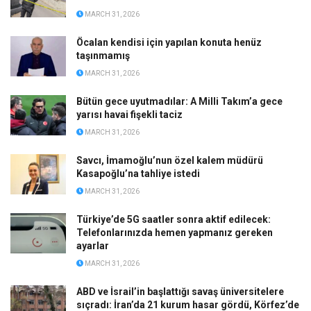
MARCH 31, 2026
Öcalan kendisi için yapılan konuta henüz
taşınmamış
MARCH 31, 2026
Bütün gece uyutmadılar: A Milli Takım’a gece
yarısı havai fişekli taciz
MARCH 31, 2026
Savcı, İmamoğlu’nun özel kalem müdürü
Kasapoğlu’na tahliye istedi
MARCH 31, 2026
Türkiye’de 5G saatler sonra aktif edilecek:
Telefonlarınızda hemen yapmanız gereken
ayarlar
MARCH 31, 2026
ABD ve İsrail’in başlattığı savaş üniversitelere
sıçradı: İran’da 21 kurum hasar gördü, Körfez’de