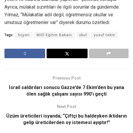
Ayrıca, mülakat sızıntıları ile ilgili sorunlar da gündemde.
Yılmaz, “Mülakatlar adil değil, öğretmensiz okullar ve
umutsuz öğretmenler var” diyerek durumu özetledi.
Tags:
hijyen
Millî Eğitim Bakanı
okul
yusuf tekin
Previous Post
İsrail saldırıları sonucu Gazze’de 7 Ekim’den bu yana
ölen sağlık çalışanı sayısı 990’ı geçti
Next Post
Üzüm üreticileri isyanda; “Çiftçi bu haldeyken iktidarın
gelip üreticilerden oy istemesi ayıptır!”