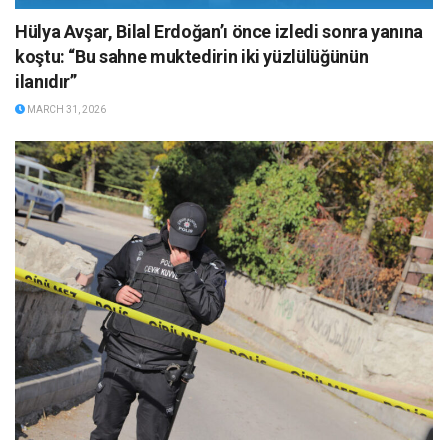
Hülya Avşar, Bilal Erdoğan’ı önce izledi sonra yanına
koştu: “Bu sahne muktedirin iki yüzlülüğünün
ilanıdır”
MARCH 31, 2026