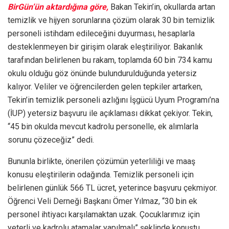
BirGün’ün aktardığına göre,
Bakan Tekin’in, okullarda artan
temizlik ve hijyen sorunlarına çözüm olarak 30 bin temizlik
personeli istihdam edileceğini duyurması, hesaplarla
desteklenmeyen bir girişim olarak eleştiriliyor. Bakanlık
tarafından belirlenen bu rakam, toplamda 60 bin 734 kamu
okulu olduğu göz önünde bulundurulduğunda yetersiz
kalıyor. Veliler ve öğrencilerden gelen tepkiler artarken,
Tekin’in temizlik personeli azlığını İşgücü Uyum Programı’na
(İUP) yetersiz başvuru ile açıklaması dikkat çekiyor. Tekin,
“45 bin okulda mevcut kadrolu personelle, ek alımlarla
sorunu çözeceğiz” dedi.
Bununla birlikte, önerilen çözümün yeterliliği ve maaş
konusu eleştirilerin odağında. Temizlik personeli için
belirlenen günlük 566 TL ücret, yeterince başvuru çekmiyor.
Öğrenci Veli Derneği Başkanı Ömer Yılmaz, “30 bin ek
personel ihtiyacı karşılamaktan uzak. Çocuklarımız için
yeterli ve kadrolu atamalar yapılmalı” şeklinde konuştu.