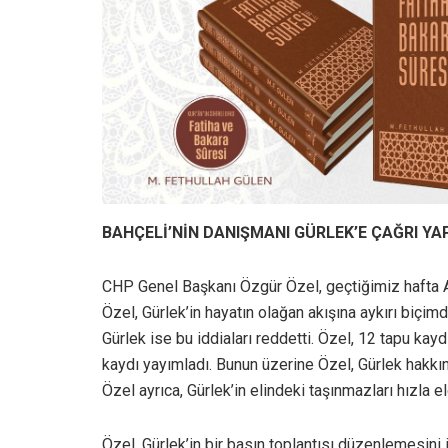
BAHÇELİ’NİN DANIŞMANI GÜRLEK’E ÇAĞRI YA
CHP Genel Başkanı Özgür Özel, geçtiğimiz hafta Ada
Özel, Gürlek’in hayatın olağan akışına aykırı biçimd
Gürlek ise bu iddiaları reddetti. Özel, 12 tapu kaydı
kaydı yayımladı. Bunun üzerine Özel, Gürlek hakkın
Özel ayrıca, Gürlek’in elindeki taşınmazları hızla el
Özel, Gürlek’in bir basın toplantısı düzenlemesin