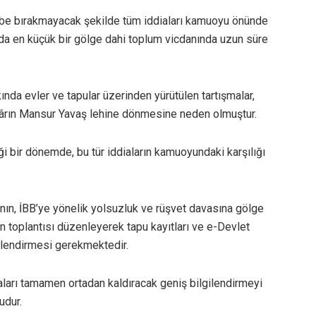
şaibe bırakmayacak şekilde tüm iddiaları kamuoyu önünde
rda en küçük bir gölge dahi toplum vicdanında uzun süre
nda evler ve tapular üzerinden yürütülen tartışmalar,
gârın Mansur Yavaş lehine dönmesine neden olmuştur.
ği bir dönemde, bu tür iddiaların kamuoyundaki karşılığı
ının, İBB’ye yönelik yolsuzluk ve rüşvet davasına gölge
n toplantısı düzenleyerek tapu kayıtları ve e-Devlet
gilendirmesi gerekmektedir.
aları tamamen ortadan kaldıracak geniş bilgilendirmeyi
udur.