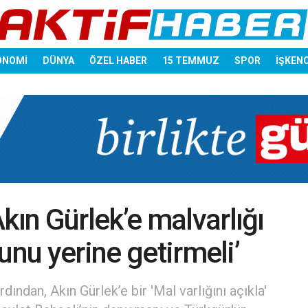
ONOMİ
DÜNYA
ÖZEL HABER
15 TEMMUZ
SPOR
İŞKEN
ın Gürlek’e malvarlığı
unu yerine getirmeli’
ından, Akın Gürlek’e bir 'Mal varlığını açıkla'