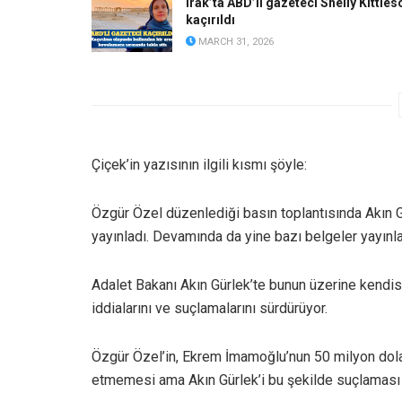
Irak’ta ABD’li gazeteci Shelly Kittles
kaçırıldı
MARCH 31, 2026
Çiçek’in yazısının ilgili kısmı şöyle:
Özgür Özel düzenlediği basın toplantısında Akın Gür
yayınladı. Devamında da yine bazı belgeler yayınla
Adalet Bakanı Akın Gürlek’te bunun üzerine kendis
iddialarını ve suçlamalarını sürdürüyor.
Özgür Özel’in, Ekrem İmamoğlu’nun 50 milyon dolarl
etmemesi ama Akın Gürlek’i bu şekilde suçlaması h