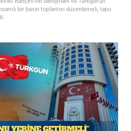
evlet Bahçeli’nin danışmanı ve Türkgün'ün
psamlı bir basın toplantısı düzenlemeli, tapu
i.