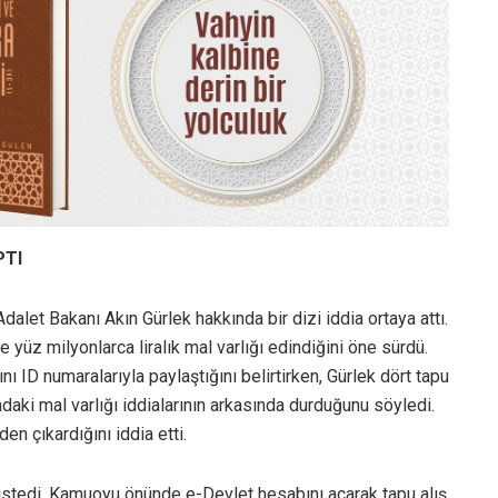
PTI
let Bakanı Akın Gürlek hakkında bir dizi iddia ortaya attı.
e yüz milyonlarca liralık mal varlığı edindiğini öne sürdü.
nı ID numaralarıyla paylaştığını belirtirken, Gürlek dört tapu
daki mal varlığı iddialarının arkasında durduğunu söyledi.
den çıkardığını iddia etti.
i istedi. Kamuoyu önünde e-Devlet hesabını açarak tapu alış