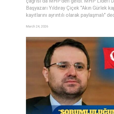
çağrısı da MHP'den geldi. MHP Lideri D
Başyazarı Yıldıray Çiçek "Akın Gürlek ka
kayıtlarını ayrıntılı olarak paylaşmalı" ded
March 24, 2026