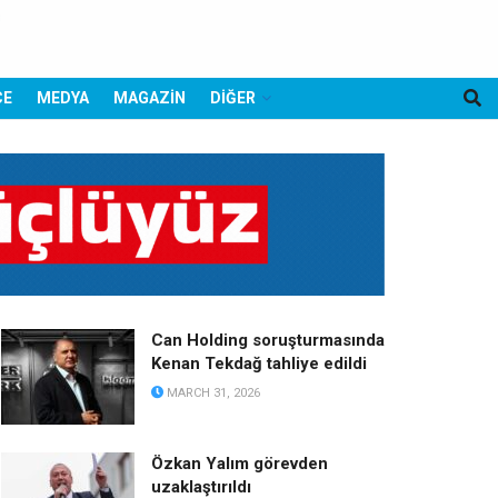
CE
MEDYA
MAGAZİN
DİĞER
Can Holding soruşturmasında
Kenan Tekdağ tahliye edildi
MARCH 31, 2026
Özkan Yalım görevden
uzaklaştırıldı