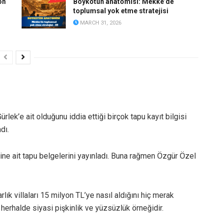
on
Boykotun anatomisi: Mekke’de
toplumsal yok etme stratejisi
MARCH 31, 2026
lek’e ait olduğunu iddia ettiği birçok tapu kayıt bilgisi
dı.
ine ait tapu belgelerini yayınladı. Buna rağmen Özgür Özel
ık villaları 15 milyon TL’ye nasıl aldığını hiç merak
erhalde siyasi pişkinlik ve yüzsüzlük örneğidir.