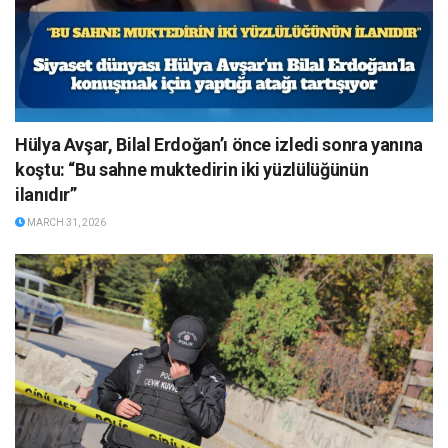
Hülya Avşar, Bilal Erdoğan’ı önce izledi sonra yanına
koştu: “Bu sahne muktedirin iki yüzlülüğünün
ilanıdır”
MARCH 31, 2026