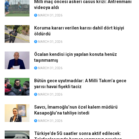
Milli maç öncesi askeri casus krizi: Antrenmanı
videoya aldı
MARCH 31, 2026
Koruma kararı verilen karısı dahil dört kişiyi
öldürdü
MARCH 31, 2026
Öcalan kendisi için yapılan konuta henüz
taşınmamış
MARCH 31, 2026
Bütün gece uyutmadılar: A Milli Takım’a gece
yarısı havai fişekli taciz
MARCH 31, 2026
Savcı, İmamoğlu’nun özel kalem müdürü
Kasapoğlu’na tahliye istedi
MARCH 31, 2026
Türkiye’de 5G saatler sonra aktif edilecek: