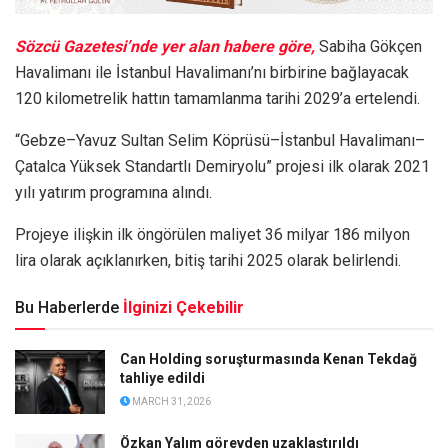
Sözcü Gazetesi’nde yer alan habere göre,
Sabiha Gökçen
Havalimanı ile İstanbul Havalimanı’nı birbirine bağlayacak
120 kilometrelik hattın tamamlanma tarihi 2029’a ertelendi.
“Gebze–Yavuz Sultan Selim Köprüsü–İstanbul Havalimanı–
Çatalca Yüksek Standartlı Demiryolu” projesi ilk olarak 2021
yılı yatırım programına alındı.
Projeye ilişkin ilk öngörülen maliyet 36 milyar 186 milyon
lira olarak açıklanırken, bitiş tarihi 2025 olarak belirlendi.
Bu Haberlerde
İlginizi Çekebilir
Can Holding soruşturmasında Kenan Tekdağ
tahliye edildi
MARCH 31, 2026
Özkan Yalım görevden uzaklaştırıldı