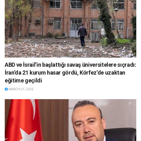
ABD ve İsrail’in başlattığı savaş üniversitelere sıçradı:
İran’da 21 kurum hasar gördü, Körfez’de uzaktan
eğitime geçildi
MARCH 31, 2026