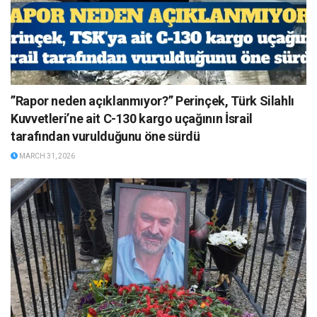
”Rapor neden açıklanmıyor?” Perinçek, Türk Silahlı
Kuvvetleri’ne ait C-130 kargo uçağının İsrail
tarafından vurulduğunu öne sürdü
MARCH 31, 2026