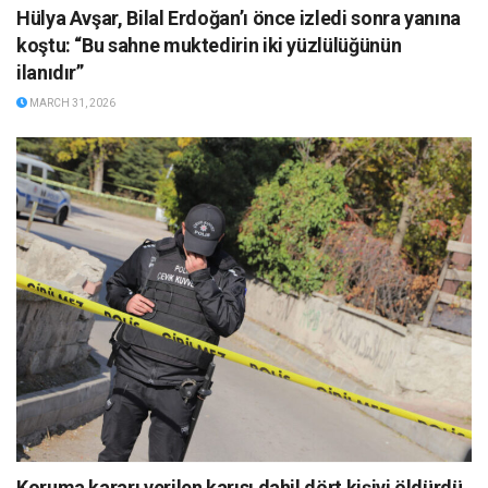
Hülya Avşar, Bilal Erdoğan’ı önce izledi sonra yanına
koştu: “Bu sahne muktedirin iki yüzlülüğünün
ilanıdır”
MARCH 31, 2026
Koruma kararı verilen karısı dahil dört kişiyi öldürdü