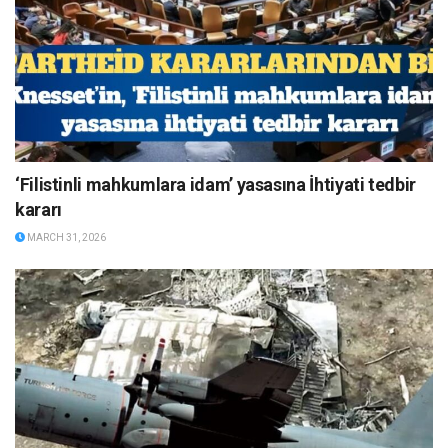
‘Filistinli mahkumlara idam’ yasasına İhtiyati tedbir
kararı
MARCH 31, 2026