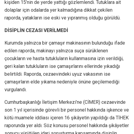
kişiden 15’nin de yerde yattığı gözlemlendi. Tutuklara ait
dolaplar için odalarda yer kalmadığına dikkat çekilen
raporda, yatakların ise eski ve yıpranmış olduğu görüldü.
DİSİPLİN CEZASI VERİLMEDİ
Kurumda yalnızca bir çamaşır makinasının bulunduğu ifade
edilen raporda, makinayı yalnızca suça sürüklenen
çocukların ve hasta tutukluların kullanmasına izin verildiği,
geri kalan tutukluların ise çamaşırlarını ellerinde yıkadığı
belirtildi. Raporda, cezaevindeki uyuz vakasının ise
çamaşırların elde yıkama nedeniyle önüne geçilemediği
vurgulandı.
Cumhurbaşkanlığı İletişim Merkezi’ne (CİMER) cezaevinde
son 1 yıl içerisinde görevli bir personel hakkında işkence ve
kötü muamele iddiası içeren 16 şikâyetin yapıldığı da TİHEK
raporunda yer aldı. Söz konusu personel hakkında şikâyetler
sonucu yürütülen idari soruşturma kapsamında disiplin