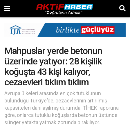
Mahpuslar yerde betonun
üzerinde yatıyor: 28 kişilik
koğuşta 43 kişi kalıyor,
cezaevleri tıklım tıklım
Avrupa ülkeleri arasında en çok tutuklunun
bulunduğu Türkiye‘de, cezaevlerinin artırılmış
kapasiteleri dahi aşılmış durumda. TİHEK raporuna
göre, onlarca tutuklu koğuşlarda betonun üstünde
sünger yatakta yatmak zorunda bırakılıyor.