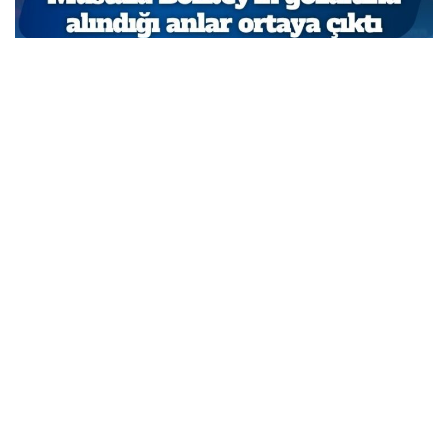
Açıklama yapmasına izin verilmedi: Mustafa
Bozbey’in gözaltına alındığı anlar ortaya çıktı
MARCH 31, 2026