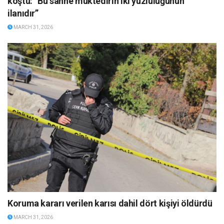
koştu: “Bu sahne muktedirin iki yüzlülüğünün
ilanıdır”
MARCH 31, 2026
Koruma kararı verilen karısı dahil dört kişiyi öldürdü
MARCH 31, 2026