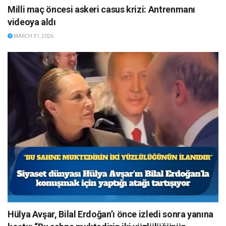
Milli maç öncesi askeri casus krizi: Antrenmanı
videoya aldı
MARCH 31, 2026
Hülya Avşar, Bilal Erdoğan’ı önce izledi sonra yanına